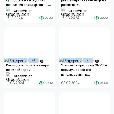
курс для более глубокого
рост и перспективы на фоне
понимания стандартов IP-
развития 5G
безопасности
GreenVision
GreenVision
16.12.2024
16.08.2024
2703
3020
ip-камеры
+2
ip-камеры
+1
Как подключить IP-камеру
Что такое протокол ONVIF и
по витой паре?
преимущества его
использования в
GreenVision
современных системах
12.08.2024
03.07.2024
13510
9458
видеонаблюдения и
контроля доступа