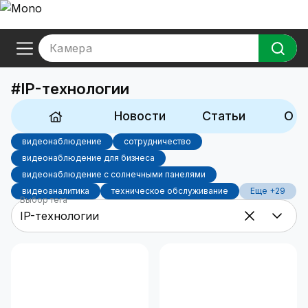
Камера
#IP-технологии
Новости
Статьи
Обз
видеонаблюдение
сотрудничество
видеонаблюдение для бизнеса
видеонаблюдение с солнечными панелями
видеоаналитика
техническое обслуживание
Еще +29
Выбор тега