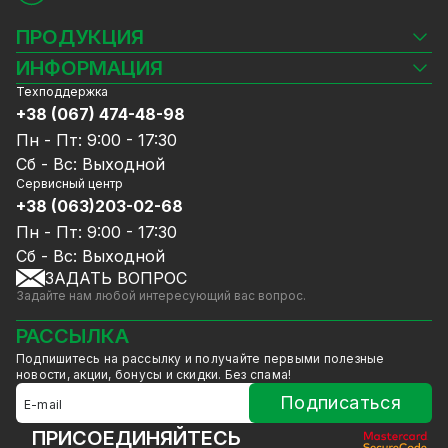
ПРОДУКЦИЯ
Камеры видеонаблюдения
ИНФОРМАЦИЯ
Видеорегистраторы
Техподдержка
Блог
Комплекты видеонаблюдения
+38 (067) 474-48-98
Доставка и оплата
СКУД
Пн - Пт: 9:00 - 17:30
Гарантия и Сервисное обслуживание
Источники питания
Сб - Вс: Выходной
Политика конфиденциальности
Сетевое оборудование
Сервисный центр
Договор публичной оферты
+38 (063)203-02-68
Ноутбуки и компьютеры
Сотрудничество
Аксессуары
Пн - Пт: 9:00 - 17:30
Услуги
Акции
Сб - Вс: Выходной
Калькулятор расчёта объёма HDD
ЗАДАТЬ ВОПРОС
Уцененный товар
Задайте нам любой интересующий вас вопрос.
GreenVision скидки
Мерч от GreenVision
РАССЫЛКА
Товары для дома
Подпишитесь на рассылку и получайте первыми полезные
Товары снятые с производства
новости, акции, бонусы и скидки. Без спама!
Подписаться
ПРИСОЕДИНЯЙТЕСЬ