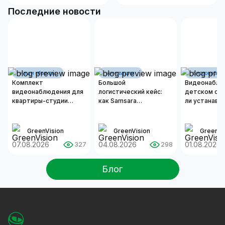
Последние новости
наши объекты
инновации
видеонаблю
Комплект
Большой
Видеонаблю
видеонаблюдения для
логистический кейс:
детском сад
квартиры-студии
как Samsara
ли устанавл
площадью 50 м²
оцифровывает бизнес-
камеры и ка
операции современных
организоват
автопарков
надежную с
GreenVision
GreenVision
GreenVi
безопаснос
07.08.2026
04.08.2026
01.08.2026
327
298
Блог