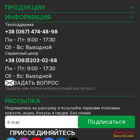
ПРОДУКЦИЯ
Камеры видеонаблюдения
ИНФОРМАЦИЯ
Видеорегистраторы
Техподдержка
Блог
Комплекты видеонаблюдения
+38 (067) 474-48-98
Доставка и оплата
СКУД
Пн - Пт: 9:00 - 17:30
Гарантия и Сервисное обслуживание
Источники питания
Сб - Вс: Выходной
Политика конфиденциальности
Сетевое оборудование
Сервисный центр
Договор публичной оферты
+38 (063)203-02-68
Ноутбуки и компьютеры
Сотрудничество
Аксессуары
Пн - Пт: 9:00 - 17:30
Услуги
Акции
Сб - Вс: Выходной
Калькулятор расчёта объёма HDD
ЗАДАТЬ ВОПРОС
Уцененный товар
Задайте нам любой интересующий вас вопрос.
GreenVision скидки
Мерч от GreenVision
РАССЫЛКА
Товары для дома
Подпишитесь на рассылку и получайте первыми полезные
Товары снятые с производства
новости, акции, бонусы и скидки. Без спама!
Подписаться
ПРИСОЕДИНЯЙТЕСЬ