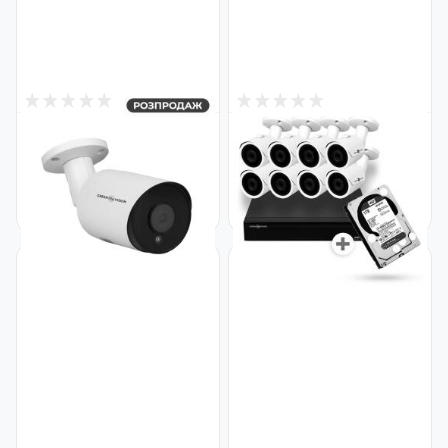
0
0
Снят с производства
Снят с производства
Камера видеонаблюдения
Комплект видеонаблюдения
уличная IP POE 8MP GV-139-
уличный с жестким диском
IP-COS80-30H (Ultra)
1TB на 8 цилиндрические
Код: 16367
камеры 1080P GV-K-S14/08
Код: 19126