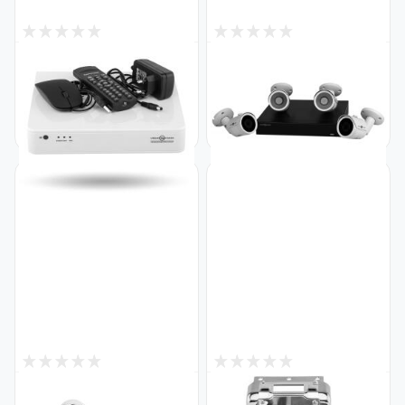
0
0
Снят с производства
Снят с производства
Гибридный
Комплект видеонаблюдения
видеорегистратор AHD GV-
уличный на 4
S-035/04 1080N
цилиндрические камеры
Код: 4634
1080P GV-K-S13/04
Код: 5525
3
0
Снят с производства
Снят с производства