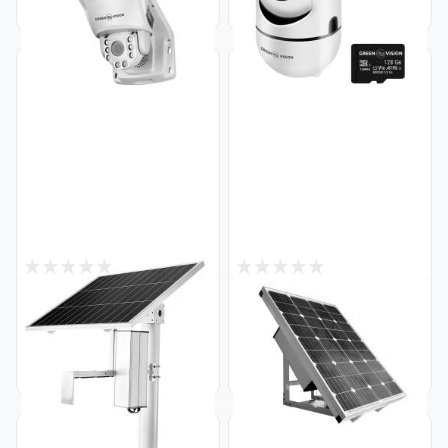
MC-DOS50VM-40-SD PTZ
PTZ 3MP + SD128GB
Код: 16369
Код: 23680
0
0
Снят с производства
Снят с производства
Солнечная панель для
Солнечная панель для
видеонаблюдения с
видеонаблюдения с
аккумулятором GreenVision
аккумулятором GreenVision
GV-002-80W-25Ah LifePO4
GV-003-100W-25Ah LifePO4
Код: 21911
Код: 21912