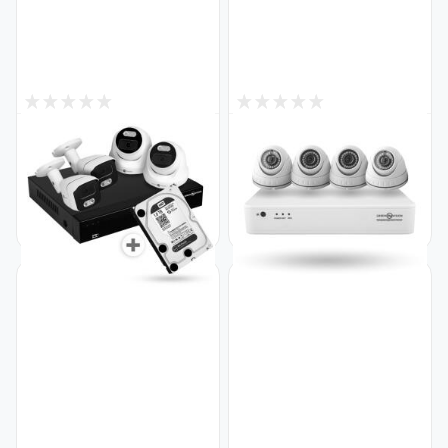
0
0
Снят с производства
Снят с производства
Комплект видеонаблюдения
Комплект видеонаблюдения
с жестким диском 1TB
на 4 IP камеры 2MP для
уличный 2 цилиндрические 2
улицы GreenVision GV-IP-K-
купольные камеры 5MP GV-
S30/04
K-E36/04
Код: 9419
Код: 19130