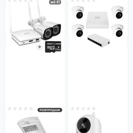
0
5
Снят с производства
Снят с производства
Комплект видеонаблюдения
Комплект видеонаблюдения
беспроводной Wi-Fi с картой
на 4 камеры GV-IP-K-W95/4
памяти Micro SD 128GB на 2
5MP
камеры 3MP GV-IP-K-W57/02
Код: 30516
Код: 19131
0
0
Снят с производства
Снят с производства
Камера видеонаблюдения
Беспроводная поворотная
уличная IP PTZ GV-141-IP-
камера GV-165-GM-DIG30-10