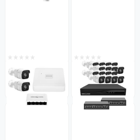
1
3
Снят с производства
Снят с производства
Комплект видеонаблюдения
Комплект видеонаблюдения
на 2 IP камеры 4MP для
на 16 камер GV-IP-K-W88/16
улицы/дома GreenVision GV-
5MP
IP-K-W68/02 (Lite)
Код: 29486
Код: 20149