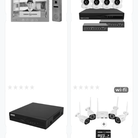
GV-002-GV-058+GV-005
на 16 камер GV-IP-K-W83/16
Код: 20345
5MP
Код: 29482
0
0
Снят с производства
Снят с производства
IP видеорегистратор 16-
Комплект видеонаблюдения
канальный 8MP NVR
беспроводной Wi-Fi с картой
GreenVision GV-N-G005/16
памяти micro SD 128GB на 4
Код: 4950
камеры 3MP GV-IP-K-W58/04
Код: 19132