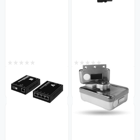
0
0
Снят с производства
Снят с производства
Медиаконвертер пара GV-
Замок электроригельный с
1004F- F/X- 20KM A + GV-
встроенным контроллером
1001F- F/X- 20KM B
доступа GV-01 LEMR-K
Код: 23406
Код: 4612