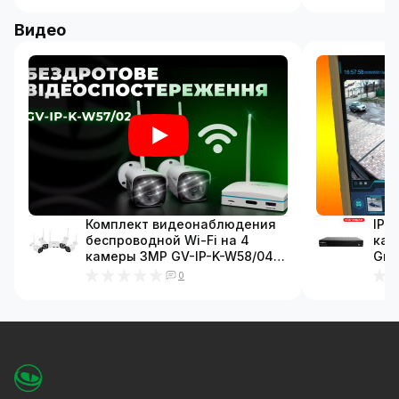
Видео
Комплект видеонаблюдения
IP 
беспроводной Wi-Fi на 4
кан
камеры 3MP GV-IP-K-W58/04
Gre
(Lite)
0