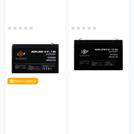
3
3
В наличии
В наличии
Аккумулятор AGM LPM 12V -
Аккумулятор AGM LPM 6V -
7 Ah
12 Ah
Код: 3862
Код: 4159
700
625
₴
₴
Заканчивается