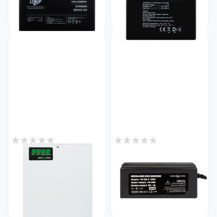
744
625
₴
₴
3
0
В наличии
В наличии
Блок бесперебойного
Импульсный адаптер питания
питания GV-008MU-UPS-A-
GV-SAS-C 12V4A (48W) с
1203-10A
вилкой
Код: 36975
Код: 4430
2 658
317
₴
₴