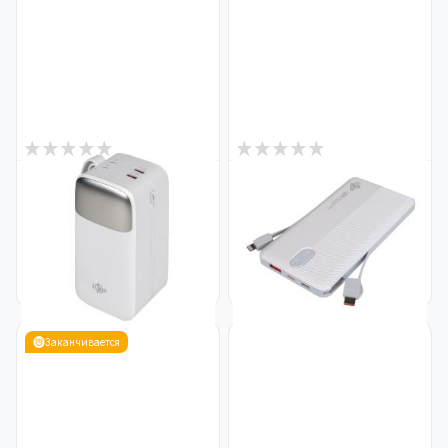
3
1
В наличии
В наличии
Внешний аккумулятор (Power
Внешний аккумулятор (Power
Bank) LP PQ50 50000mAh
Bank) LP PQ13 10000mAh
22.5W
22.5W
Код: 31340
Код: 31338
2 113
819
₴
₴
Заканчивается