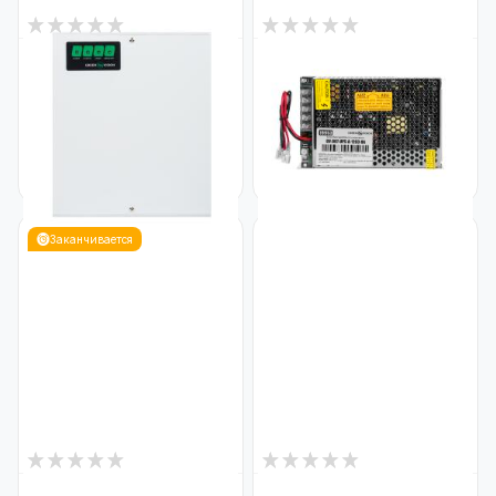
3
4
В наличии
В наличии
Блок бесперебойного
Блок бесперебойного
питания GV-008-UPS-A-
питания GV-007-UPS-A-
1203-10A (без АКБ)
1203-8A
Код: 23895
Код: 19953
2 658
1 295
₴
₴
Заканчивается
1
1
В наличии
В наличии