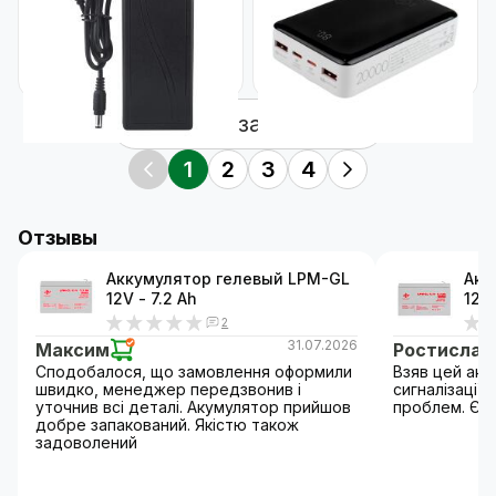
GV-SAS-C 12V8A (96W)
LP PQ18 20000mAh
Код: 22510
Код: 22572
520
1 969
₴
₴
Показать ещё
1
2
3
4
Отзывы
Аккумулятор гелевый LPM-GL
Акк
12V - 7.2 Ah
12V 
2
31.07.2026
Максим
Ростислав
Сподобалося, що замовлення оформили
Взяв цей ак
швидко, менеджер передзвонив і
сигналізації 
уточнив всі деталі. Акумулятор прийшов
проблем. Ємн
добре запакований. Якістю також
задоволений