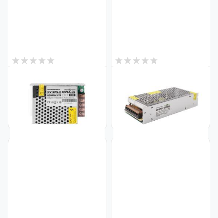
0
0
В наличии
В наличии
Импульсный блок питания
Импульсный блок питания
GV-SPS-C 12V5A-LS (60W)
GV-SPS-C 12V10A-L (120W)
Код: 3448
Код: 3450
322
494
₴
₴