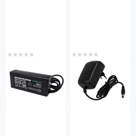
3
0
В наличии
В наличии
Импульсный адаптер питания
Импульсный адаптер питания
GV-SAS-C 12V5A (60W) с
GV-SAS-C 12V2A (24W)
вилкой
Код: 4428
Код: 4431
392
205
₴
₴