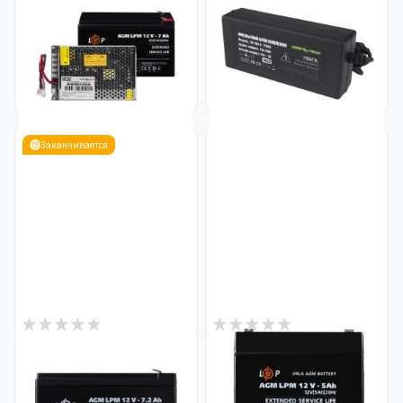
Блок бесперебойного
Импульсный адаптер питания
питания с АКБ GV-007-UPS-
GV-SAS-C 12V3A (36W) с
A-1203-8A-7Ah
вилкой
Код: 29628
Код: 4429
1 896
282
₴
₴
Заканчивается
2
3
В наличии
В наличии
Аккумулятор AGM LPM 12V -
Аккумулятор AGM LPM 12V - 5
7.2 Ah
Ah
Код: 3863
Код: 3861