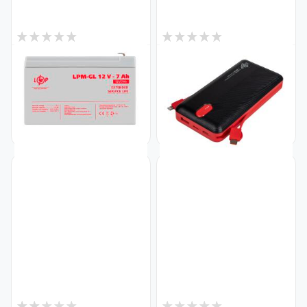
1
1
В наличии
В наличии
Аккумулятор гелевый LPM-
Внешний аккумулятор (Power
GL 12V - 7 Ah
Bank) LP PQ24 20000mAh
Код: 6560
22.5W
Код: 31339
825
1 307
₴
₴
2
1