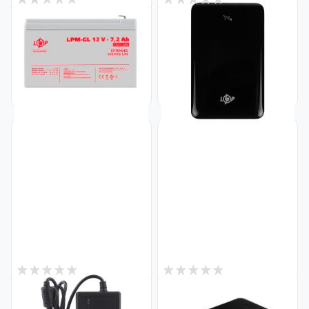
В наличии
В наличии
Аккумулятор гелевый LPM-
Внешний аккумулятор (Power
GL 12V - 7.2 Ah
Bank) LP PQ27 20000mAh
Код: 6561
65W
Код: 37443
853
1 938
₴
₴
0
0
В наличии
В наличии
Импульсный адаптер питания
Беспроводной Power Bank