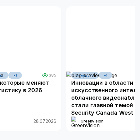
385
кт
+1
инновации
+1
, которые меняют
Инновации в области
истику в 2026
искусственного интелл
облачного видеонаблю
стали главной темой в
Security Canada West 2
28.07.2026
GreenVision