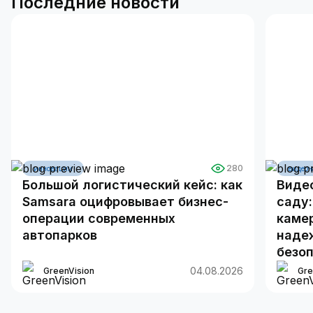
Последние новости
280
инновации
видеон
Большой логистический кейс: как
Виде
Samsara оцифровывает бизнес-
саду:
операции современных
камер
автопарков
наде
безо
04.08.2026
GreenVision
Gre