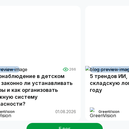
266
аблюдение
искусственный интелле
онаблюдение в детском
5 трендов ИИ
 законно ли устанавливать
складскую лог
ы и как организовать
году
жную систему
пасности?
01.08.2026
enVision
GreenVision
Блог