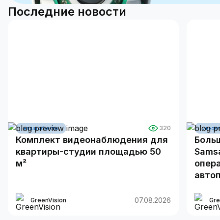
Последние новости
320
наши объекты
иннов
Комплект видеонаблюдения для
Больш
квартиры-студии площадью 50
Sams
м²
опер
авто
07.08.2026
GreenVision
Gre