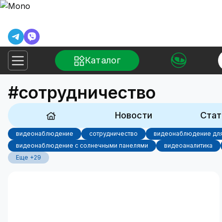
Каталог
#сотрудничество
Новости
Стат
видеонаблюдение
сотрудничество
видеонаблюдение для
видеонаблюдение с солнечными панелями
видеоаналитика
Еще +29