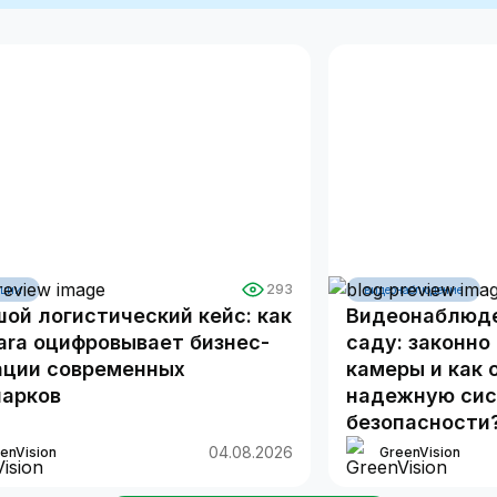
293
ации
видеонаблюдение
ой логистический кейс: как
Видеонаблюде
ara оцифровывает бизнес-
саду: законно
ации современных
камеры и как 
парков
надежную си
безопасности
04.08.2026
enVision
GreenVision