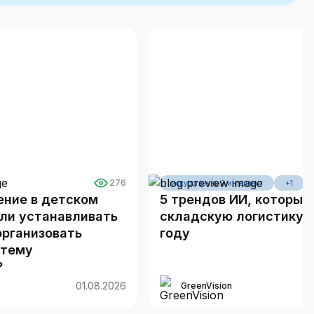
276
искусственный интеллект
+1
ние в детском
5 трендов ИИ, которые
 ли устанавливать
складскую логистику в
организовать
году
стему
?
01.08.2026
GreenVision