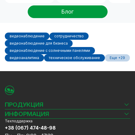
Блог
видеонаблюдение
сотрудничество
видеонаблюдение для бизнеса
видеонаблюдение с солнечными панелями
видеоаналитика
техническое обслуживание
Еще +29
ПРОДУКЦИЯ
Камеры видеонаблюдения
ИНФОРМАЦИЯ
Видеорегистраторы
Техподдержка
Блог
Комплекты видеонаблюдения
+38 (067) 474-48-98
Доставка и оплата
СКУД