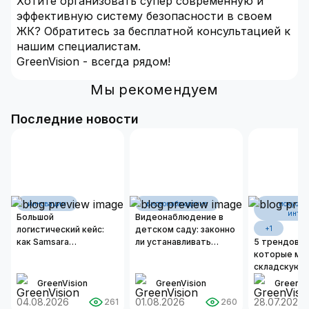
Хотите организовать супер современную и
эффективную систему безопасности в своем
ЖК? Обратитесь за бесплатной консультацией к
нашим специалистам.
GreenVision - всегда рядом!
Мы рекомендуем
Последние новости
инновации
видеонаблюдение
искусст
интел
Большой
Видеонаблюдение в
логистический кейс:
детском саду: законно
+1
как Samsara
ли устанавливать
5 трендов И
оцифровывает бизнес-
камеры и как
которые ме
операции современных
организовать
складскую л
автопарков
надежную систему
2026 году
GreenVision
GreenVision
GreenVi
безопасности?
04.08.2026
01.08.2026
28.07.2026
261
260