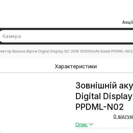
Акці
Камера
улятор Baseus Bipow Digital Display QC 20W 30000mAh Білий PPDML-N02
Характеристики
Зовнішній ак
Digital Disp
PPDML-N02
0 відгук
Опис