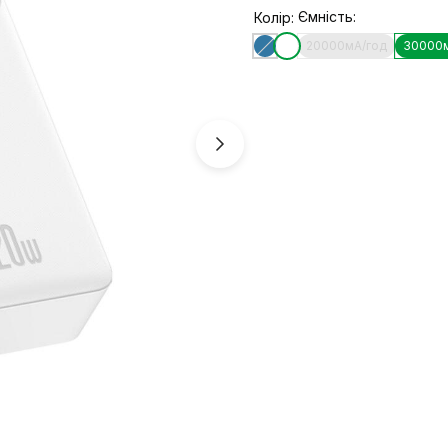
Ємність:
Колір:
20000мА/год
30000м