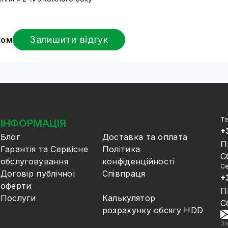
Залишити відгук
ком
Те
ІНФОРМАЦІЯ
+
Блог
Доставка та оплата
П
Гарантія та Сервісне
Політика
С
обслуговування
конфіденційності
Се
Договір публічної
Співпраця
+
оферти
П
Послуги
Калькулятор
С
розрахунку обсягу HDD
За