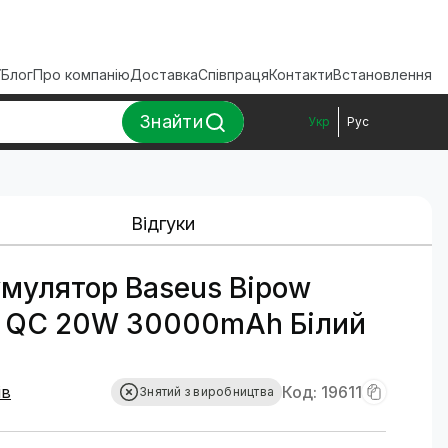
ї
Блог
Про компанію
Доставка
Співпраця
Контакти
Встановлення
Знайти
Укр
Рус
Відгуки
умулятор Baseus Bipow
lay QC 20W 30000mAh Білий
ів
Код: 19611
Знятий з виробництва