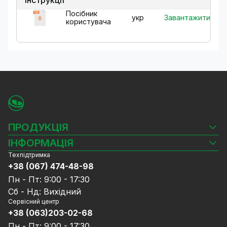
Інструкції
Посібник
Завантажити
укр
користувача
ПРОДУКЦІЯ
Камери відеоспостереження
ІНФОРМАЦІЯ
Відеореєстратори
Техпідтримка
Блог
Комплекти відеоспостереження
+38 (067) 474-48-98
Доставка та оплата
СКУД
Пн - Пт: 9:00 - 17:30
Гарантія та Сервісне обслуговування
Джерела живлення
Сб - Нд: Вихідний
Політика конфіденційності
Мережеве обладнання
Сервісний центр
Договір публічної оферти
+38 (063)203-02-68
Ноутбуки та комп'ютери
Співпраця
Аксесуари
Пн - Пт: 9:00 - 17:30