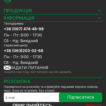
ПРОДУКЦІЯ
Камери відеоспостереження
ІНФОРМАЦІЯ
Відеореєстратори
Техпідтримка
Блог
Комплекти відеоспостереження
+38 (067) 474-48-98
Доставка та оплата
СКУД
Пн - Пт: 9:00 - 17:30
Гарантія та Сервісне обслуговування
Джерела живлення
Сб - Нд: Вихідний
Політика конфіденційності
Мережеве обладнання
Сервісний центр
Договір публічної оферти
+38 (063)203-02-68
Ноутбуки та комп'ютери
Співпраця
Аксесуари
Пн - Пт: 9:00 - 17:30
Послуги
Акції
Сб - Нд: Вихідний
Калькулятор розрахунку обсягу HDD
ЗАДАТИ ПИТАННЯ
Знижені в ціні товари
Задайте нам будь-яке питання, що вас цікавить.
GreenVision знижки
Мерч від GreenVision
РОЗСИЛКА
Товари для дому
Підпишіться на розсилку та отримуйте першими корисні новини,
Товари зняті з виробництва
акції, бонуси та знижки. Без спаму!
Підписатися
ПРИЄДНУЙТЕСЬ