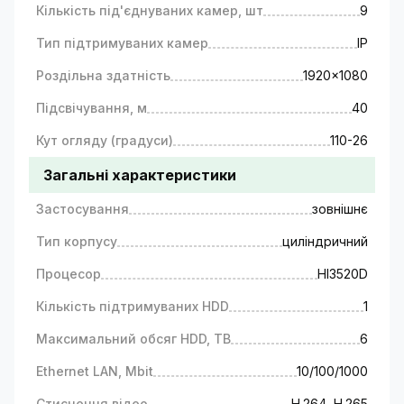
Кількість під'єднуваних камер, шт
9
Тип підтримуваних камер
IP
Роздільна здатність
1920x1080
Підсвічування, м
40
Кут огляду (градуси)
110-26
Загальні характеристики
Застосування
зовнішнє
Тип корпусу
циліндричний
Процесор
HI3520D
Кількість підтримуваних HDD
1
Максимальний обсяг HDD, TB
6
Ethernet LAN, Mbit
10/100/1000
Стиснення відео
H.264, H.265