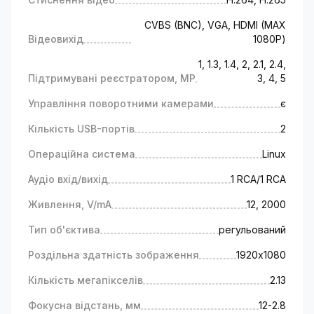
CVBS (BNC), VGA, HDMI (MAX
Відеовихід
1080Р)
1, 1.3, 1.4, 2, 2.1, 2.4,
Підтримувані реєстратором, MP
3, 4, 5
Управління поворотними камерами
є
Кількість USB-портів
2
Операційна система
Linux
Аудіо вхід/вихід
1 RCA/1 RCA
Живлення, V/mA
12, 2000
Тип об'єктива
регульований
Роздільна здатність зображення
1920х1080
Кількість мегапікселів
2.13
Фокусна відстань, мм
12-2.8