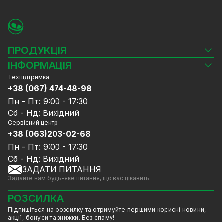
і Android;
Тип корпусу - циліндричний.
Гарантія та доставка
Доставка товару здійснюється по всій
ПРОДУКЦІЯ
території України в термін від 1 до 5 робочих
днів. Гарантія 12 міс.
Камери відеоспостереження
ІНФОРМАЦІЯ
Повернення і обмін товару проводиться
Відеореєстратори
Техпідтримка
Блог
відповідно до Закону України "Про захист
Комплекти відеоспостереження
+38 (067) 474-48-98
Доставка та оплата
прав споживача".
СКУД
Пн - Пт: 9:00 - 17:30
Гарантія та Сервісне обслуговування
Джерела живлення
Сб - Нд: Вихідний
Політика конфіденційності
Мережеве обладнання
Сервісний центр
Договір публічної оферти
+38 (063)203-02-68
Ноутбуки та комп'ютери
Співпраця
Аксесуари
Пн - Пт: 9:00 - 17:30
Послуги
Акції
Сб - Нд: Вихідний
Калькулятор розрахунку обсягу HDD
ЗАДАТИ ПИТАННЯ
Знижені в ціні товари
Задайте нам будь-яке питання, що вас цікавить.
GreenVision знижки
Мерч від GreenVision
РОЗСИЛКА
Товари для дому
Підпишіться на розсилку та отримуйте першими корисні новини,
Товари зняті з виробництва
акції, бонуси та знижки. Без спаму!