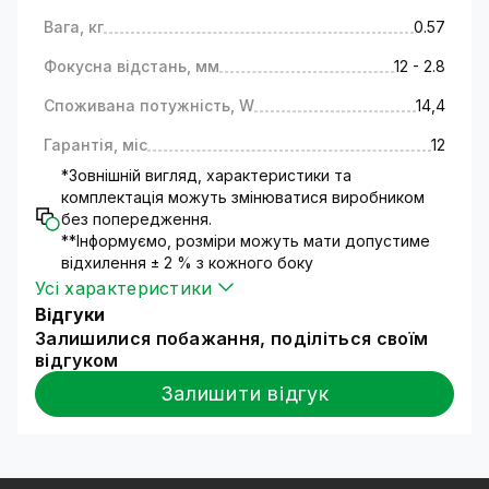
грошовими купюрами в банках, магазинах і
т.д.);
Вага, кг
0.57
контроль приходу і відходу співробітників на
Фокусна відстань, мм
12 - 2.8
роботу і багато іншого.
Для самостійної установки Вам доступні
Споживана потужність, W
14,4
скорочена
та
докладна
інструкції з
встановлення обладнання. Але ми
Гарантія, міс
12
наполегливо рекомендуємо для встановлення
*Зовнішній вигляд, характеристики та
нашого обладнання звернутися до фахівців.
комплектація можуть змінюватися виробником
Технічні характеристики
без попередження.
Камера відеоспостереження працює на
**Інформуємо, розміри можуть мати допустиме
відхилення ± 2 % з кожного боку
основі матриці 1/3 CMOS OV;
Усі характеристики
Процесор - HI3516D;
Відгуки
Роздільна здатність зображення (2688x1520);
Залишилися побажання, поділіться своїм
Об"єктив регульований з фокусом 12 - 2.8 мм;
відгуком
Світлочутливість камери - 0.005 Lux;
Модель обладнана вбудованою
Залишити відгук
інфрачервоною підсвіткою дальністю – 40
метрів;
Управляється з мобільних пристроїв за
допомогою спеціального додатку для iPhone