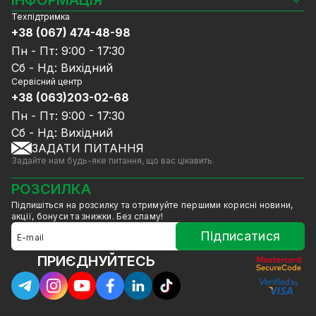
ІНФОРМАЦІЯ
Відеореєстратори
Техпідтримка
Блог
Комплекти відеоспостереження
+38 (067) 474-48-98
Доставка та оплата
СКУД
Пн - Пт: 9:00 - 17:30
Гарантія та Сервісне обслуговування
Джерела живлення
Сб - Нд: Вихідний
Політика конфіденційності
Мережеве обладнання
Сервісний центр
Договір публічної оферти
+38 (063)203-02-68
Ноутбуки та комп'ютери
Співпраця
Аксесуари
Пн - Пт: 9:00 - 17:30
Послуги
Акції
Сб - Нд: Вихідний
Калькулятор розрахунку обсягу HDD
ЗАДАТИ ПИТАННЯ
Знижені в ціні товари
Задайте нам будь-яке питання, що вас цікавить.
GreenVision знижки
Мерч від GreenVision
РОЗСИЛКА
Товари для дому
Підпишіться на розсилку та отримуйте першими корисні новини,
Товари зняті з виробництва
акції, бонуси та знижки. Без спаму!
Підписатися
ПРИЄДНУЙТЕСЬ