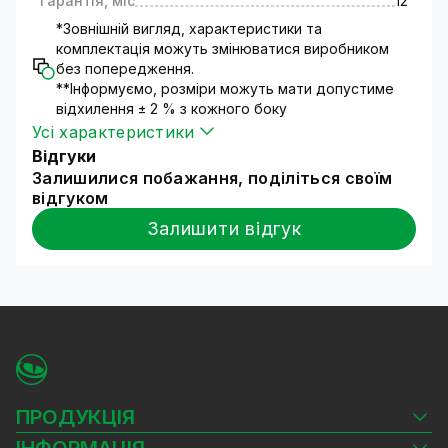
Гарантія, міс
12
прав споживача".
*Зовнішній вигляд, характеристики та
комплектація можуть змінюватися виробником
без попередження.
**Інформуємо, розміри можуть мати допустиме
відхилення ± 2 % з кожного боку
Усі характеристики
Відгуки
Залишилися побажання, поділіться своїм
відгуком
Залишити відгук
ПРОДУКЦІЯ
Камери відеоспостереження