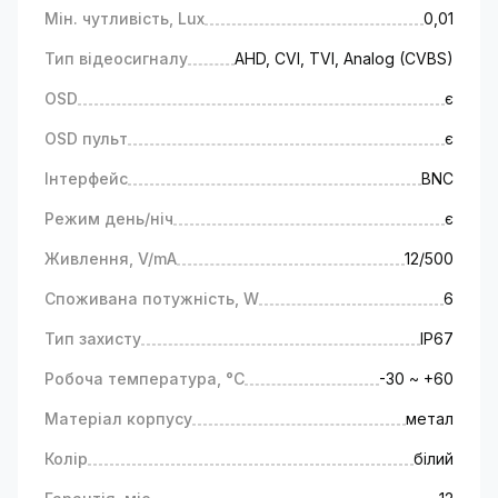
нашого обладнання звернутися до фахівців.
Мін. чутливість, Lux
0,01
Технічні характеристики
Камера відеоспостереження працює на
Тип відеосигналу
AHD, CVI, TVI, Analog (CVBS)
основі матриці 1/2.7 CMOS Sony;
OSD
Роздільна здатність зображення 2.0 МР,
є
1920x1080;
OSD пульт
є
Стандарти відеосигналу AHD, CVI, TVI,
Analog (CVBS);
Інтерфейс
BNC
Світлочутливість камери - 0.01 Lux. Модель
Режим день/ніч
є
обладнана вбудованою інфрачервоною
підсвіткою;
Живлення, V/mA
12/500
Налаштування зображення і регулювання
підсилення сигналу здійснюється за
Споживана потужність, W
6
допомогою зручного багатомовного OSD
Тип захисту
IP67
меню.
Гарантія та доставка
Робоча температура, °C
-30 ~ +60
Доставка товару здійснюється по всій
території України в термін від 1 до 5 робочих
Матеріал корпусу
метал
днів. Гарантія 12 міс.
Колір
білий
Повернення і обмін товару проводиться
відповідно до Закону України "Про захист