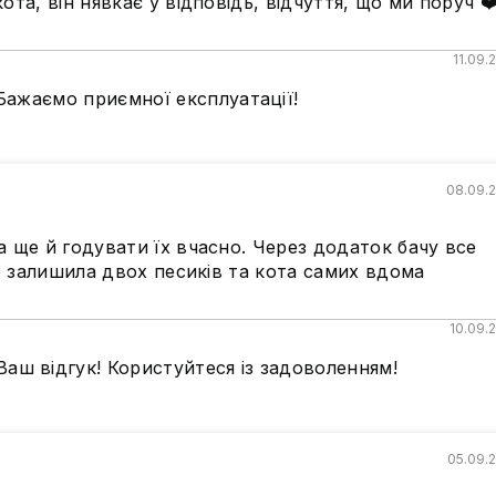
та, він нявкає у відповідь, відчуття, що ми поруч ❤
11.09.
 Бажаємо приємної експлуатації!
08.09.
 ще й годувати їх вчасно. Через додаток бачу все
що залишила двох песиків та кота самих вдома
10.09.
аш відгук! Користуйтеся із задоволенням!
05.09.