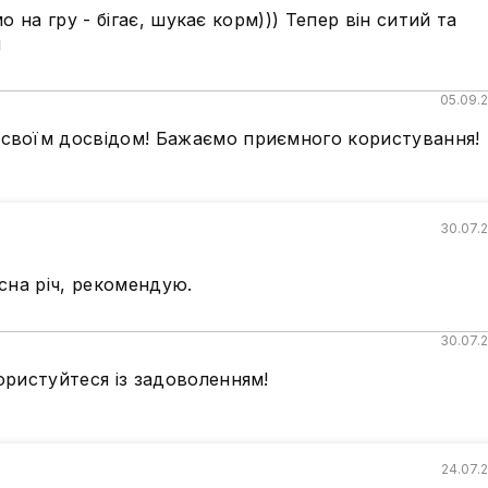
 на гру - бігає, шукає корм))) Тепер він ситий та
і
05.09.
 своїм досвідом! Бажаємо приємного користування!
30.07.
сна річ, рекомендую.
30.07.
ористуйтеся із задоволенням!
24.07.