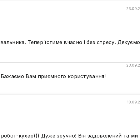
23.09.
альника. Тепер їстиме вчасно і без стресу. Дякуєм
23.09.
! Бажаємо Вам приємного користування!
18.09.
 робот-кухар))) Дуже зручно! Він задоволений та ми