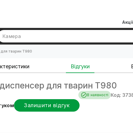
Акці
Камера
 для тварин T980
ктеристики
Відгуки
диспенсер для тварин T980
Код: 373
В наявності
Залишити відгук
дгуком