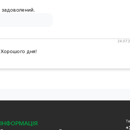
Я задоволений.
:
24.07.
 Хорошого дня!
Те
ІНФОРМАЦІЯ
+