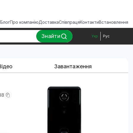
ї
Блог
Про компанію
Доставка
Співпраця
Контакти
Встановлення
Знайти
Укр
Рус
Відео
Завантаження
88