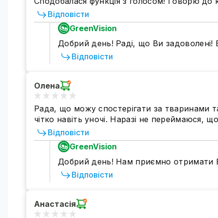
Сподобалася функція з голосом! Говорю до ко
Відповісти
GreenVision
Добрий день! Раді, що Ви задоволені!
Відповісти
Олена
Рада, що можу спостерігати за тваринами та
чітко навіть уночі. Наразі не переймаюся, 
Відповісти
GreenVision
Добрий день! Нам приємно отримати В
Відповісти
Анастасія