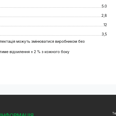
5.0
2,8
12
3,5
плектація можуть змінюватися виробником без
тиме відхилення ± 2 % з кожного боку
Те
ІНФОРМАЦІЯ