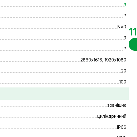
3
IP
NVR
1
9
IP
2880х1616, 1920х1080
20
100
зовнішнє
циліндричний
IP66