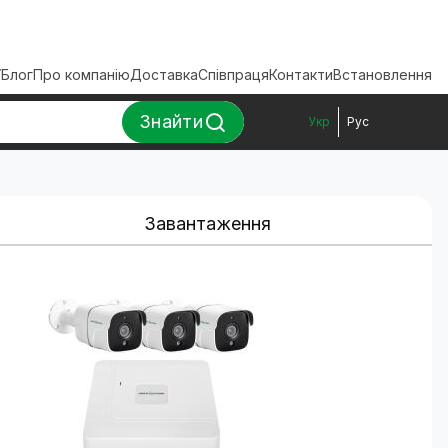
ї
Блог
Про компанію
Доставка
Співпраця
Контакти
Встановлення
Знайти
Укр
Рус
Завантаження