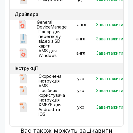
Драйвера
General
Завантажити
англ
DeviceManage
Плеєр для
перегляду
Завантажити
англ
відео з SD
карти
VMS для
Завантажити
англ
Windows
Інструкції
Скорочена
Завантажити
укр
інструкція
VMS
Завантажити
Посібник
укр
користувача
Інструкція
XMEYE для
Завантажити
укр
Android та
IOS
Вас також можуть зацікавити