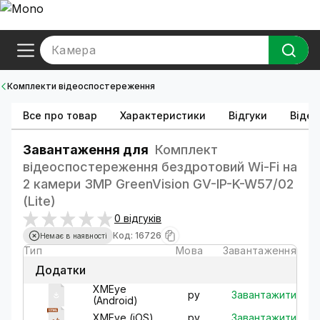
Камера
Комплекти відеоспостереження
Все про товар
Характеристики
Відгуки
Відео
Завантаження для
Комплект
відеоспостереження бездротовий Wi-Fi на
2 камери 3MP GreenVision GV-IP-K-W57/02
(Lite)
0 відгуків
Код: 16726
Немає в наявності
Тип
Мова
Завантаження
Додатки
XМЕye
Завантажити
ру
(Android)
Завантажити
XМЕye (iOS)
ру