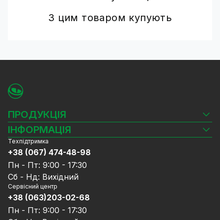
З цим товаром купують
ПРОДУКЦІЯ
Камери відеоспостереження
ІНФОРМАЦІЯ
Відеореєстратори
Техпідтримка
Блог
Комплекти відеоспостереження
+38 (067) 474-48-98
Доставка та оплата
СКУД
Пн - Пт: 9:00 - 17:30
Гарантія та Сервісне обслуговування
Джерела живлення
Сб - Нд: Вихідний
Політика конфіденційності
Мережеве обладнання
Сервісний центр
Договір публічної оферти
+38 (063)203-02-68
Ноутбуки та комп'ютери
Співпраця
Аксесуари
Пн - Пт: 9:00 - 17:30
Послуги