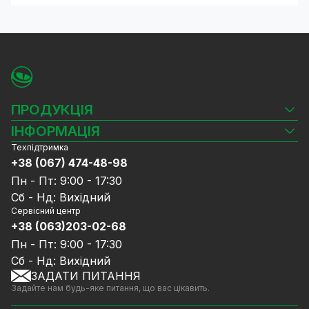
ПРОДУКЦІЯ
Камери відеоспостереження
ІНФОРМАЦІЯ
Відеореєстратори
Техпідтримка
Блог
Комплекти відеоспостереження
+38 (067) 474-48-98
Доставка та оплата
СКУД
Пн - Пт: 9:00 - 17:30
Гарантія та Сервісне обслуговування
Джерела живлення
Сб - Нд: Вихідний
Політика конфіденційності
Мережеве обладнання
Сервісний центр
Договір публічної оферти
+38 (063)203-02-68
Ноутбуки та комп'ютери
Співпраця
Аксесуари
Пн - Пт: 9:00 - 17:30
Послуги
Акції
Сб - Нд: Вихідний
Калькулятор розрахунку обсягу HDD
ЗАДАТИ ПИТАННЯ
Знижені в ціні товари
Задайте нам будь-яке питання, що вас цікавить.
GreenVision знижки