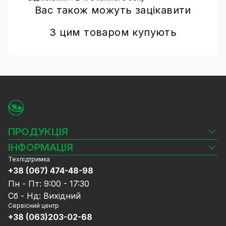
Вас також можуть зацікавити
З цим товаром купують
ПРОДУКЦІЯ
Камери відеоспостереження
ІНФОРМАЦІЯ
Відеореєстратори
Техпідтримка
Блог
Комплекти відеоспостереження
+38 (067) 474-48-98
Доставка та оплата
СКУД
Пн - Пт: 9:00 - 17:30
Гарантія та Сервісне обслуговування
Джерела живлення
Сб - Нд: Вихідний
Політика конфіденційності
Мережеве обладнання
Сервісний центр
Договір публічної оферти
+38 (063)203-02-68
Ноутбуки та комп'ютери
Співпраця