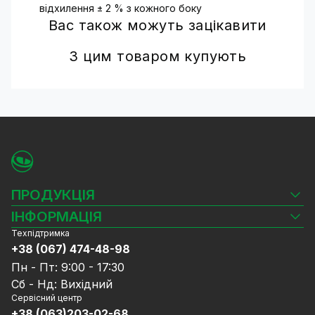
відхилення ± 2 % з кожного боку
Вас також можуть зацікавити
З цим товаром купують
ПРОДУКЦІЯ
Камери відеоспостереження
ІНФОРМАЦІЯ
Відеореєстратори
Техпідтримка
Блог
Комплекти відеоспостереження
+38 (067) 474-48-98
Доставка та оплата
СКУД
Пн - Пт: 9:00 - 17:30
Гарантія та Сервісне обслуговування
Джерела живлення
Сб - Нд: Вихідний
Політика конфіденційності
Мережеве обладнання
Сервісний центр
Договір публічної оферти
+38 (063)203-02-68