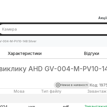
Акці
Камера
V-004-M-PV10-148 Silver
Характеристики
Відгуки
виклику AHD GV-004-M-PV10-1
Код: 197
Немає в наявності
Мова
Тип файлу
Завантаж
Завантажи
2024
укр
pdf