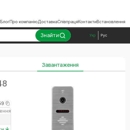
ї
Блог
Про компанію
Доставка
Співпраця
Контакти
Встановлення
Знайти
Укр
Рус
Завантаження
48
59
ення
ти