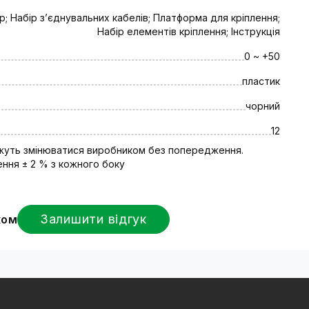
nVision мають такі функціональні мож
р; Набір зʼєднувальних кабелів; Платформа для кріплення;
Набір елементів кріплення; Інструкція
по кожному входу;
0 ~ +50
128 GB);
пластик
чорний
12
відеодомофон для дому? Переваги замо
ожуть змінюватися виробником без попередження.
ння ± 2 % з кожного боку
можливість купити домофони для приватних будинків у
и з цілей та завдань споживача.
Наші спеціалісти до
Залишити відгук
ком
ладнання.
ата, оплата на картку, післяплата, а також «миттєва 
фіційну гарантію від виробника на все обладнання терм