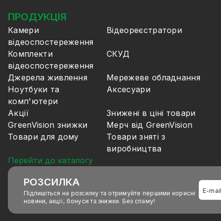
ПРОДУКЦІЯ
Камери
Відеореєстратори
відеоспостереження
Комплекти
СКУД
відеоспостереження
Джерела живлення
Мережеве обладнання
Ноутбуки та
Аксесуари
комп'ютери
Акції
Знижені в ціні товари
GreenVision знижки
Мерч від GreenVision
Товари для дому
Товари зняті з
виробництва
Перейти до каталогу
РОЗСИЛКА
Підпишіться на розсилку та отримуйте першими корисні
новини, акції, бонуси та знижки. Без спаму!