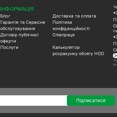
Те
ІНФОРМАЦІЯ
+
Блог
Доставка та оплата
П
Гарантія та Сервісне
Політика
С
обслуговування
конфіденційності
Се
Договір публічної
Співпраця
+
оферти
П
Послуги
Калькулятор
С
розрахунку обсягу HDD
За
ва
Підписатися