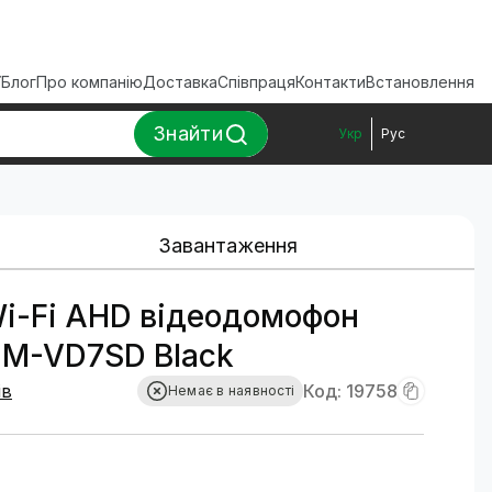
ї
Блог
Про компанію
Доставка
Співпраця
Контакти
Встановлення
Знайти
Укр
Рус
Завантаження
i-Fi AHD відеодомофон
M-VD7SD Black
ів
Код: 19758
Немає в наявності