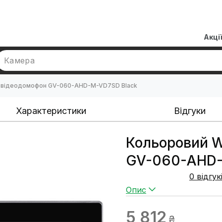
Акці
Камера
D відеодомофон GV-060-AHD-M-VD7SD Black
Характеристики
Відгуки
Кольоровий W
GV-060-AHD-
0 відгук
Опис
5 812
₴