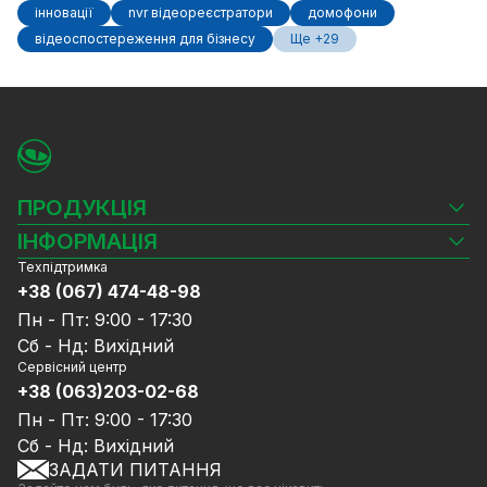
інновації
nvr відеореєстратори
домофони
відеоспостереження для бізнесу
Ще +29
ПРОДУКЦІЯ
Камери відеоспостереження
ІНФОРМАЦІЯ
Відеореєстратори
Техпідтримка
Блог
Комплекти відеоспостереження
+38 (067) 474-48-98
Доставка та оплата
СКУД
Пн - Пт: 9:00 - 17:30
Гарантія та Сервісне обслуговування
Джерела живлення
Сб - Нд: Вихідний
Політика конфіденційності
Мережеве обладнання
Сервісний центр
Договір публічної оферти
+38 (063)203-02-68
Ноутбуки та комп'ютери
Співпраця
Аксесуари
Пн - Пт: 9:00 - 17:30
Послуги
Акції
Сб - Нд: Вихідний
Калькулятор розрахунку обсягу HDD
ЗАДАТИ ПИТАННЯ
Знижені в ціні товари