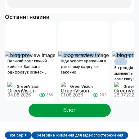
Останні новини
інновації
відеоспостереження
штучний інт
Великий логістичний
Відеоспостереження у
+1
кейс: як Samsara
дитячому садку: чи
5 трендів ШІ,
оцифровує бізнес-
законно
змінюють ск
операції сучасних
встановлювати камери
логістику у 
автопарків
та як організувати
GreenVision
GreenVision
GreenVi
надійну систему
04.08.2026
безпеки?
01.08.2026
28.07.2026
269
263
Блог
lite серія
резервне живлення для відеоспостереження