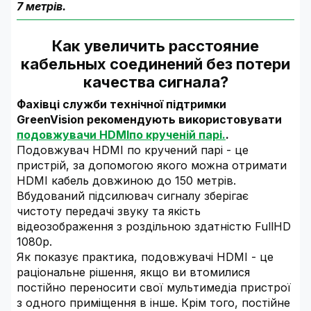
7 метрів.
Как увеличить расстояние
кабельных соединений без потери
качества сигнала?
Фахівці служби технічної підтримки
GreenVision рекомендують використовувати
подовжувачи HDMIпо крученій парі.
.
Подовжувач HDMI по кручений парі - це
пристрій, за допомогою якого можна отримати
HDMI кабель довжиною до 150 метрів.
Вбудований підсилювач сигналу зберігає
чистоту передачі звуку та якість
відеозображення з роздільною здатністю FullHD
1080р.
Як показує практика, подовжувачі HDMI - це
раціональне рішення, якщо ви втомилися
постійно переносити свої мультимедіа пристрої
з одного приміщення в інше. Крім того, постійне