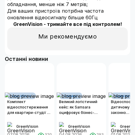
обладнання, менше ніж 7 метрів;
Для ваших пристроїв потрібна частота
оновлення відеосигналу більше 60Гц
GreenVision - тримайте все під контролем!
Ми рекомендуємо
Останні новини
наші об'єкти
інновації
відеоспосте
Комплект
Великий логістичний
Відеоспост
відеоспостереження
кейс: як Samsara
дитячому са
для квартири-студії 50
оцифровує бізнес-
законно
м²
операції сучасних
встановлюв
автопарків
та як органі
GreenVision
GreenVision
GreenVi
надійну сис
07.08.2026
04.08.2026
безпеки?
01.08.2026
320
293