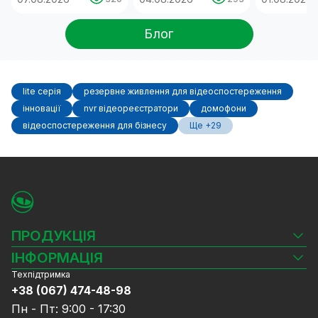
Блог
lite серія
резервне живлення для відеоспостереження
інновації
nvr відеореєстратори
домофони
відеоспостереження для бізнесу
Ще +29
ПРОДУКЦІЯ
Камери відеоспостереження
ІНФОРМАЦІЯ
Відеореєстратори
Техпідтримка
Блог
Комплекти відеоспостереження
+38 (067) 474-48-98
Доставка та оплата
СКУД
Пн - Пт: 9:00 - 17:30
Гарантія та Сервісне обслуговування