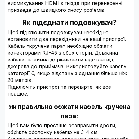
висмикування HDMI з гнізда при перенесенні
призведе до швидкого зносу роз'ємів.
Як підєднати подовжувач?
Щоб підключити подовжувач необхідно
встановити два перехідники на ваші пристрої.
Кабель «кручена пара» необхідно обжати
конекторами RJ-45 з обох сторін. Довжина
кабелю повинна дорівнювати відстані від
джерела до приймача. Використовуйте кабель
категорії 6, якщо відстань з'єднання більше ніж
20 метрів.
Підключіть пристрої та перевірте, як все
працює.
Як правильно обжати кабель кручена
пара:
Щоб вам було простіше розправити дроти,
обріжте оболонку кабелю на 3-4 см