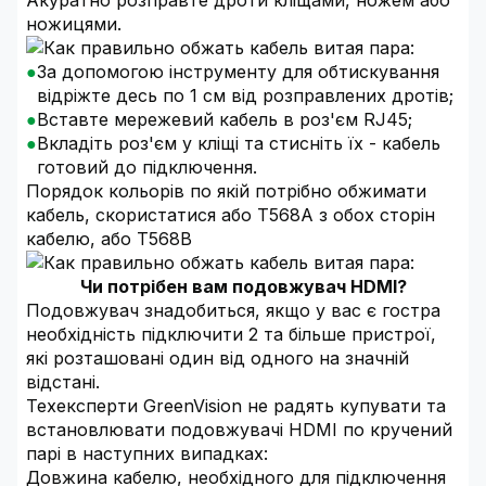
Акуратно розправте дроти кліщами, ножем або
ножицями.
За допомогою інструменту для обтискування
відріжте десь по 1 см від розправлених дротів;
Вставте мережевий кабель в роз'єм RJ45;
Вкладіть роз'єм у кліщі та стисніть їх - кабель
готовий до підключення.
Порядок кольорів по якій потрібно обжимати
кабель, скористатися або Т568А з обох сторін
кабелю, або Т568В
Чи потрібен вам подовжувач HDMI?
Подовжувач знадобиться, якщо у вас є гостра
необхідність підключити 2 та більше пристрої,
які розташовані один від одного на значній
відстані.
Техексперти GreenVision не радять купувати та
встановлювати подовжувачі HDMI по кручений
парі в наступних випадках:
Довжина кабелю, необхідного для підключення