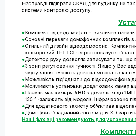
Насправді підібрати СКУД для будинку не так
системи контролю доступу.
Уста
Комплект: відеодомофон + виклична панель
Основні переваги домофонних комплектів з лі
Стильний дизайн відеодомофона. Компактни
кольоровий TFT LCD екран показує зображен
Детектор руху дозволяє записувати те, що в
3 зони регулювання гучності. Якщо у Вас вдо
чергування, гучність дзвінка можна налашту
Можливість під'єднати до відеодомофона до
Можливість установки додаткових камер ві
Панель має камеру AHD з дозволом до 1МП (
120 ° (залежить від моделі). Інфрачервоне пі
Для додаткового захисту об'єктива відеопан
Домофон обладнаний слотом для SD карти на 
Наші фахівці рекомендують для установки 
Комплект 