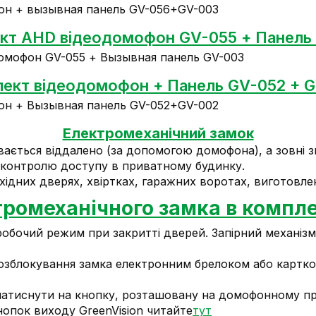
кт AHD відеодомофон GV-055 + Панель
ект відеодомофон + Панель GV-052 + 
Електромеханічний замок
ивається віддалено (за допомогою домофона), а зовні
 контролю доступу в приватному будинку.
ідних дверях, хвіртках, гаражних воротах, виготовлен
ромеханічного замка в компле
очий режим при закритті дверей. Запірний механізм (
розблокування замка електронним брелоком або картко
атиснути на кнопку, розташовану на домофонному при
нопок виходу GreenVision читайте
тут