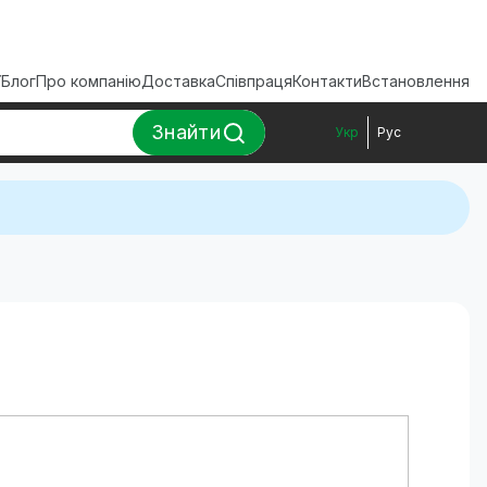
ї
Блог
Про компанію
Доставка
Співпраця
Контакти
Встановлення
Знайти
Укр
Рус