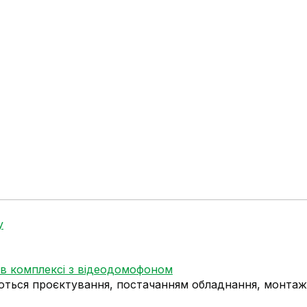
у
в комплексі з відеодомофоном
ймаються проєктування, постачанням обладнання, монт