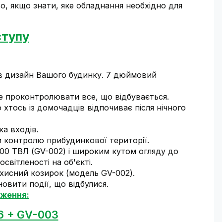
о, якщо знати, яке обладнання необхідно для
ступу
в дизайн Вашого будинку. 7 дюймовий
те проконтролювати все, що відбувається.
 хтось із домочадців відпочиває після нічного
а входів.
 контролю прибудинкової території.
00 ТВЛ (GV-002) і широким кутом огляду до
світленості на об'єкті.
ахисний козирок (модель GV-002).
овити події, що відбулися.
еження:
6 + GV-003