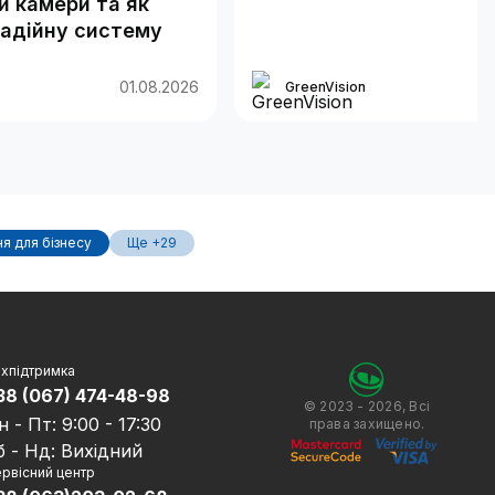
 камери та як
надійну систему
01.08.2026
GreenVision
я для бізнесу
Ще +29
хпідтримка
38 (067) 474-48-98
© 2023 - 2026, Всі
н - Пт: 9:00 - 17:30
права захищено.
б - Нд: Вихідний
рвісний центр