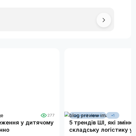
277
штучний інтелект
+1
еження у дитячому
5 трендів ШІ, які зміню
онно
складську логістику у 