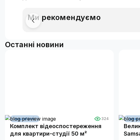
Ми рекомендуємо
Останні новини
324
наші об'єкти
інновац
Комплект відеоспостереження
Велик
для квартири-студії 50 м²
Samsa