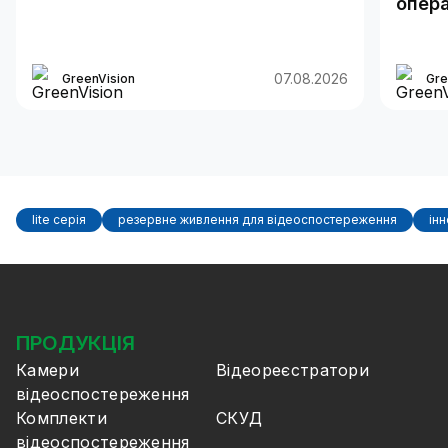
опера
07.08.2026
GreenVision
Gre
lite серія
резервне живлення для відеоспостереження
інн
ПРОДУКЦІЯ
Камери
Відеореєстратори
відеоспостереження
Комплекти
СКУД
відеоспостереження