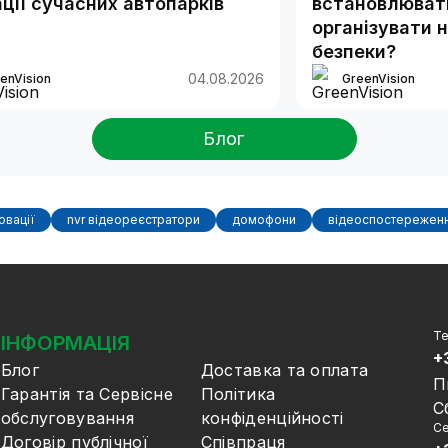
ції сучасних автопарків
встановлювати
організувати 
безпеки?
04.08.2026
enVision
GreenVision
Блог
овації
nvr відеореєстратори
домофони
відеоспостереженн
Те
ІНФОРМАЦІЯ
+
Блог
Доставка та оплата
П
Гарантія та Сервісне
Політика
С
обслуговування
конфіденційності
Се
Договір публічної
Співпраця