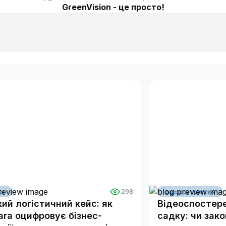
GreenVision - це просто!
298
ії
відеоспостереження
ий логістичний кейс: як
Відеоспостер
ra оцифровує бізнес-
садку: чи зак