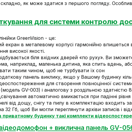
 складно, як може здатися з першого погляду. Особлив
ткування для системи контролю до
нійки GreenVision - це:
й екран в металевому корпусі гармонійно впишеться 
ня високої якості.
ідбувається біля вхідних дверей «по руху». Ви зможе
ма, наприклад, маленька дитина, яка спить вдень, або
вати таким чином, щоб не турбувати їх сон
даткову панель виклику, якщо у Вашому будинку кільк
деоспостереження для створення повноцінної системи
модель GV-003) і аналогову з роздільною здатністю 8
дсвічування автоматично вмикається при падінні рівня о
елі від дощу, снігу та пилу в комплектацію входить з
32 Гб, щоб Ви могли переглянути архіви записів і відн
в приватному будинку такі комплекти відеоспостер
відеодомофон + виклична панель GV-05