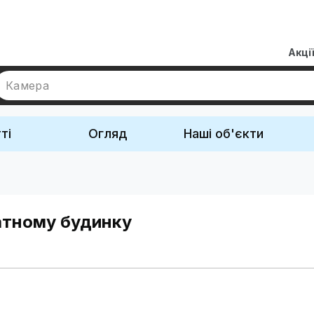
Акці
Камера
ті
Огляд
Наші об'єкти
атному будинку