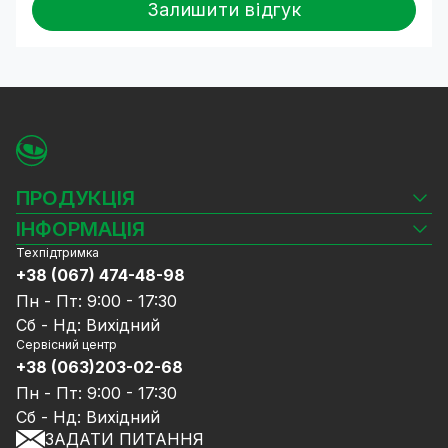
Залишити відгук
ПРОДУКЦІЯ
Камери відеоспостереження
ІНФОРМАЦІЯ
Відеореєстратори
Техпідтримка
Блог
Комплекти відеоспостереження
+38 (067) 474-48-98
Доставка та оплата
СКУД
Пн - Пт: 9:00 - 17:30
Гарантія та Сервісне обслуговування
Джерела живлення
Сб - Нд: Вихідний
Політика конфіденційності
Мережеве обладнання
Сервісний центр
Договір публічної оферти
+38 (063)203-02-68
Ноутбуки та комп'ютери
Співпраця
Аксесуари
Пн - Пт: 9:00 - 17:30
Послуги
Акції
Сб - Нд: Вихідний
Калькулятор розрахунку обсягу HDD
ЗАДАТИ ПИТАННЯ
Знижені в ціні товари