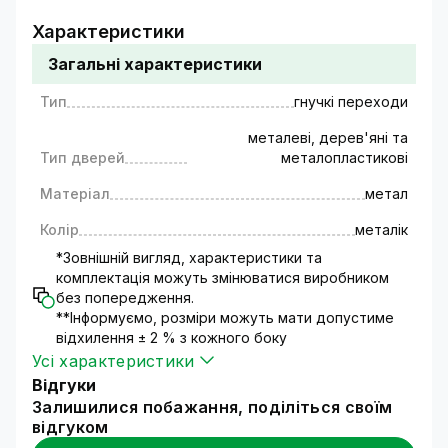
вигляду. Використовується при встановленні
Характеристики
електромеханічних, електромагнітних,
Загальні характеристики
електроригельних замків. Гнучкий перехід
встановлюється між рухомою стулкою
Тип
гнучкі переходи
дверей, воріт та нерухомою частиною
(стінкою).
металеві, дерев'яні та
Технічні характеристики:
Тип дверей
металопластикові
Тип - гнучкі переходи,
Матеріал
метал
Тип дверей - металеві, дерев'яні та
металопластикові,
Колір
металік
Матеріал - метал,
*Зовнішній вигляд, характеристики та
Колір - металік.
комплектація можуть змінюватися виробником
без попередження.
**Інформуємо, розміри можуть мати допустиме
відхилення ± 2 % з кожного боку
Усі характеристики
Відгуки
Залишилися побажання, поділіться своїм
відгуком