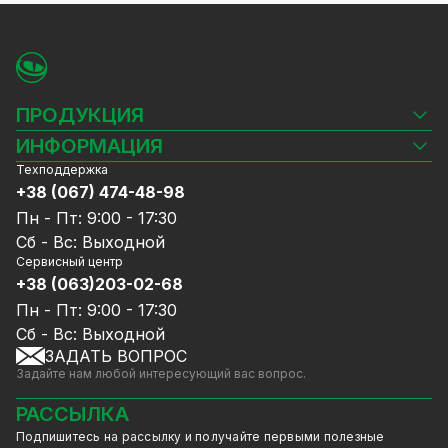
ПРОДУКЦИЯ
Камеры видеонаблюдения
ИНФОРМАЦИЯ
Видеорегистраторы
Техподдержка
Блог
Комплекты видеонаблюдения
+38 (067) 474-48-98
Доставка и оплата
СКУД
Пн - Пт: 9:00 - 17:30
Гарантия и Сервисное обслуживание
Источники питания
Сб - Вс: Выходной
Политика конфиденциальности
Сетевое оборудование
Сервисный центр
Договор публичной оферты
+38 (063)203-02-68
Ноутбуки и компьютеры
Сотрудничество
Аксессуары
Пн - Пт: 9:00 - 17:30
Услуги
Акции
Сб - Вс: Выходной
Калькулятор расчёта объёма HDD
ЗАДАТЬ ВОПРОС
Уцененный товар
Задайте нам любой интересующий вас вопрос.
GreenVision скидки
Мерч от GreenVision
РАССЫЛКА
Товары для дома
Подпишитесь на рассылку и получайте первыми полезные