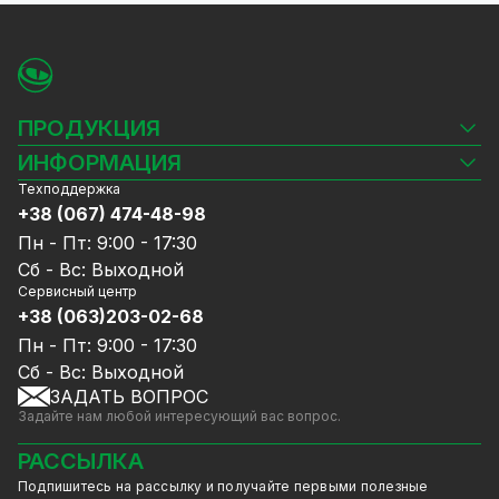
ПРОДУКЦИЯ
Камеры видеонаблюдения
ИНФОРМАЦИЯ
Видеорегистраторы
Техподдержка
Блог
Комплекты видеонаблюдения
+38 (067) 474-48-98
Доставка и оплата
СКУД
Пн - Пт: 9:00 - 17:30
Гарантия и Сервисное обслуживание
Источники питания
Сб - Вс: Выходной
Политика конфиденциальности
Сетевое оборудование
Сервисный центр
Договор публичной оферты
+38 (063)203-02-68
Ноутбуки и компьютеры
Сотрудничество
Аксессуары
Пн - Пт: 9:00 - 17:30
Услуги
Акции
Сб - Вс: Выходной
Калькулятор расчёта объёма HDD
ЗАДАТЬ ВОПРОС
Уцененный товар
Задайте нам любой интересующий вас вопрос.
GreenVision скидки
Мерч от GreenVision
РАССЫЛКА
Товары для дома
Подпишитесь на рассылку и получайте первыми полезные