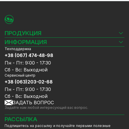
ПРОДУКЦИЯ
Камеры видеонаблюдения
ИНФОРМАЦИЯ
Видеорегистраторы
Техподдержка
Блог
Комплекты видеонаблюдения
+38 (067) 474-48-98
Доставка и оплата
СКУД
Пн - Пт: 9:00 - 17:30
Гарантия и Сервисное обслуживание
Источники питания
Сб - Вс: Выходной
Политика конфиденциальности
Сетевое оборудование
Сервисный центр
Договор публичной оферты
+38 (063)203-02-68
Ноутбуки и компьютеры
Сотрудничество
Аксессуары
Пн - Пт: 9:00 - 17:30
Услуги
Акции
Сб - Вс: Выходной
Калькулятор расчёта объёма HDD
ЗАДАТЬ ВОПРОС
Уцененный товар
Задайте нам любой интересующий вас вопрос.
GreenVision скидки
Мерч от GreenVision
РАССЫЛКА
Товары для дома
Подпишитесь на рассылку и получайте первыми полезные