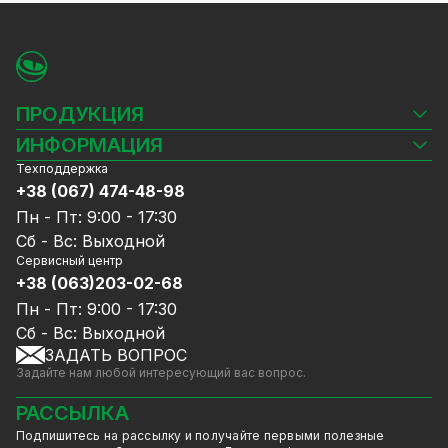
Компактный и эргономичный, удобно и
надежно помещается между двумя пальцами,
чтобы вы могли держать его, находясь на
лестнице или в тесном пространстве во
время использования, и спрятать его в
ПРОДУКЦИЯ
карман, когда закончите. Надписи легко
Камеры видеонаблюдения
ИНФОРМАЦИЯ
читаются. Яркие светодиодные индикаторы
Видеорегистраторы
позволяют легко определить IEEE 802.3af, IEEE
Техподдержка
Блог
Комплекты видеонаблюдения
802.3at, 24 Вольта пассивный и реверсивный
+38 (067) 474-48-98
Доставка и оплата
режим B для Cambium и Canopy.
СКУД
Пн - Пт: 9:00 - 17:30
Гарантия и Сервисное обслуживание
Источники питания
Сб - Вс: Выходной
Политика конфиденциальности
Сетевое оборудование
Сервисный центр
Договор публичной оферты
+38 (063)203-02-68
Ноутбуки и компьютеры
Сотрудничество
Аксессуары
Пн - Пт: 9:00 - 17:30
Услуги
Акции
Сб - Вс: Выходной
Калькулятор расчёта объёма HDD
ЗАДАТЬ ВОПРОС
Уцененный товар
Задайте нам любой интересующий вас вопрос.
GreenVision скидки
Мерч от GreenVision
РАССЫЛКА
Товары для дома
Подпишитесь на рассылку и получайте первыми полезные