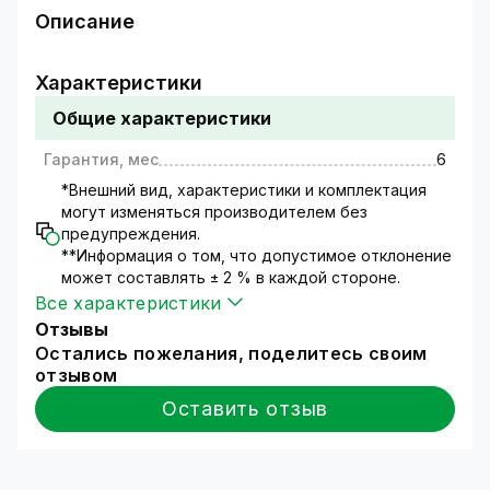
Описание
Быстрый и простой тестер для проверки
передачи электропитания по кабелю Ethernet
Характеристики
— незаменимый инструмент в арсенале
Общие характеристики
каждого техника.
Используйте его для быстрого обнаружения
Гарантия, мес
6
электропитания по сетевой линии и
идентификации типа PoE. Исключите
*Внешний вид, характеристики и комплектация
могут изменяться производителем без
предположения и ускорьте свою работу,
предупреждения.
тестируя линию перед установкой, чтобы
**Информация о том, что допустимое отклонение
мгновенно обнаружить наличие
может составлять ± 2 % в каждой стороне.
электропитания.
Все характеристики
Безопасно устанавливайте камеры, точки
Отзывы
доступа Wi-Fi, планшеты, IP-телефоны и
Остались пожелания, поделитесь своим
многое другое, без опасений
отзывом
повредить устройства. Тестер работает без
необходимости зарядки или замены батареек.
Оставить отзыв
Наш детектор PoE получает энергию от
сетевой линии во время использования, что
делает его полностью автономным.