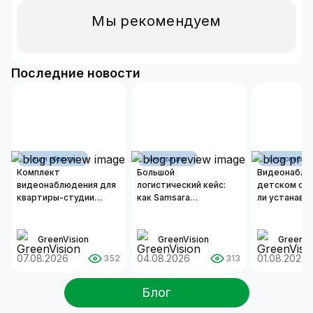
Мы рекомендуем
Последние новости
наши объекты
инновации
видеонаблю
Комплект
Большой
Видеонаблю
видеонаблюдения для
логистический кейс:
детском сад
квартиры-студии
как Samsara
ли устанавл
площадью 50 м²
оцифровывает бизнес-
камеры и ка
операции современных
организоват
автопарков
надежную с
GreenVision
GreenVision
GreenVi
безопаснос
07.08.2026
04.08.2026
01.08.2026
352
313
Блог