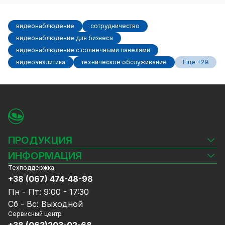
видеонаблюдение
сотрудничество
видеонаблюдение для бизнеса
видеонаблюдение с солнечными панелями
видеоаналитика
техническое обслуживание
Еще +29
ПРОДУКЦИЯ
Камеры видеонаблюдения
ИНФОРМАЦИЯ
Видеорегистраторы
Техподдержка
Блог
Комплекты видеонаблюдения
+38 (067) 474-48-98
Доставка и оплата
СКУД
Пн - Пт: 9:00 - 17:30
Гарантия и Сервисное обслуживание
Источники питания
Сб - Вс: Выходной
Политика конфиденциальности
Сетевое оборудование
Сервисный центр
Договор публичной оферты