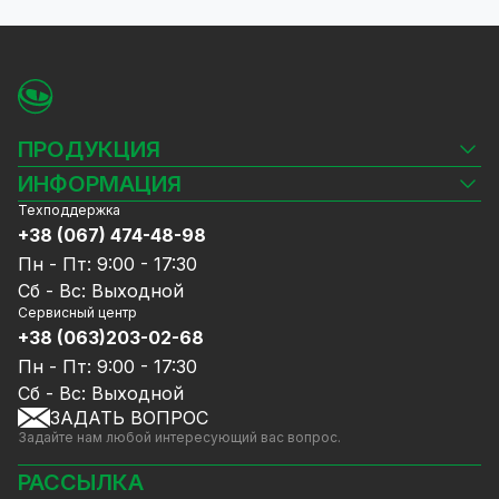
ПРОДУКЦИЯ
Камеры видеонаблюдения
ИНФОРМАЦИЯ
Видеорегистраторы
Техподдержка
Блог
Комплекты видеонаблюдения
+38 (067) 474-48-98
Доставка и оплата
СКУД
Пн - Пт: 9:00 - 17:30
Гарантия и Сервисное обслуживание
Источники питания
Сб - Вс: Выходной
Политика конфиденциальности
Сетевое оборудование
Сервисный центр
Договор публичной оферты
+38 (063)203-02-68
Ноутбуки и компьютеры
Сотрудничество
Аксессуары
Пн - Пт: 9:00 - 17:30
Услуги
Акции
Сб - Вс: Выходной
Калькулятор расчёта объёма HDD
ЗАДАТЬ ВОПРОС
Уцененный товар
Задайте нам любой интересующий вас вопрос.
GreenVision скидки
Мерч от GreenVision
РАССЫЛКА