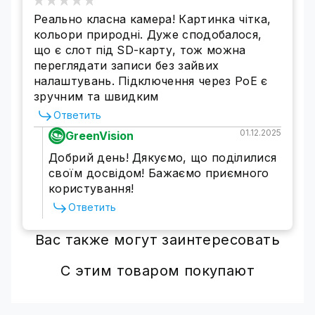
Реально класна камера! Картинка чітка,
кольори природні. Дуже сподобалося,
що є слот під SD-карту, тож можна
переглядати записи без зайвих
налаштувань. Підключення через PoE є
зручним та швидким
Ответить
01.12.2025
GreenVision
Добрий день! Дякуємо, що поділилися
своїм досвідом! Бажаємо приємного
користування!
Ответить
Вас также могут заинтересовать
С этим товаром покупают