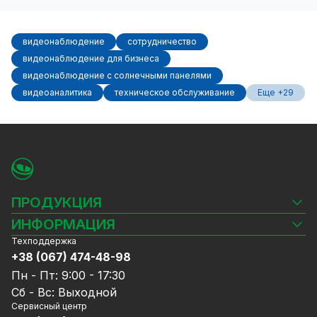
видеонаблюдение
сотрудничество
видеонаблюдение для бизнеса
видеонаблюдение с солнечными панелями
видеоаналитика
техническое обслуживание
Еще +29
ПРОДУКЦИЯ
Камеры видеонаблюдения
ИНФОРМАЦИЯ
Видеорегистраторы
Техподдержка
Блог
Комплекты видеонаблюдения
+38 (067) 474-48-98
Доставка и оплата
СКУД
Пн - Пт: 9:00 - 17:30
Гарантия и Сервисное обслуживание
Источники питания
Сб - Вс: Выходной
Политика конфиденциальности
Сетевое оборудование
Сервисный центр
Договор публичной оферты