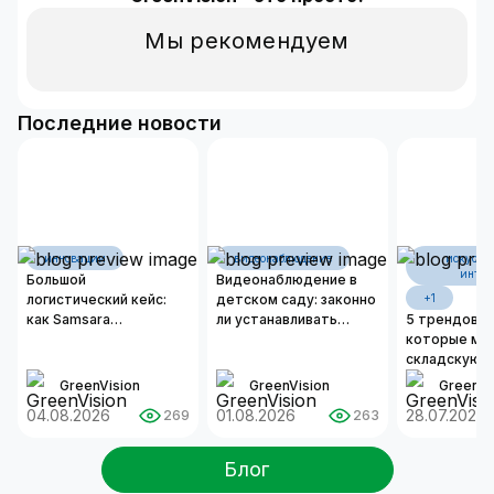
Мы рекомендуем
Последние новости
инновации
видеонаблюдение
искусст
интел
Большой
Видеонаблюдение в
логистический кейс:
детском саду: законно
+1
как Samsara
ли устанавливать
5 трендов И
оцифровывает бизнес-
камеры и как
которые ме
операции современных
организовать
складскую л
автопарков
надежную систему
2026 году
GreenVision
GreenVision
GreenVi
безопасности?
04.08.2026
01.08.2026
28.07.2026
269
263
Блог