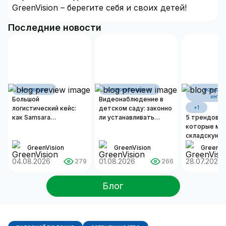
GreenVision – берегите себя и своих детей!
Последние новости
инновации
видеонаблюдение
искусст
интел
Большой
Видеонаблюдение в
логистический кейс:
детском саду: законно
+1
как Samsara
ли устанавливать
5 трендов И
оцифровывает бизнес-
камеры и как
которые ме
операции современных
организовать
складскую л
автопарков
надежную систему
2026 году
GreenVision
GreenVision
GreenVi
безопасности?
04.08.2026
01.08.2026
28.07.2026
279
266
Блог