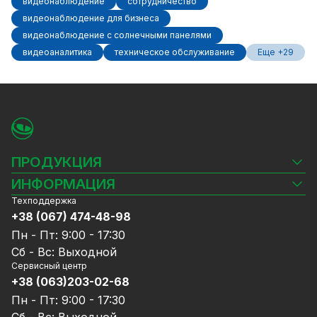
видеонаблюдение
сотрудничество
видеонаблюдение для бизнеса
видеонаблюдение с солнечными панелями
видеоаналитика
техническое обслуживание
Еще +29
ПРОДУКЦИЯ
Камеры видеонаблюдения
ИНФОРМАЦИЯ
Видеорегистраторы
Техподдержка
Блог
Комплекты видеонаблюдения
+38 (067) 474-48-98
Доставка и оплата
СКУД
Пн - Пт: 9:00 - 17:30
Гарантия и Сервисное обслуживание
Источники питания
Сб - Вс: Выходной
Политика конфиденциальности
Сетевое оборудование
Сервисный центр
Договор публичной оферты
+38 (063)203-02-68
Ноутбуки и компьютеры
Сотрудничество
Аксессуары
Пн - Пт: 9:00 - 17:30
Услуги