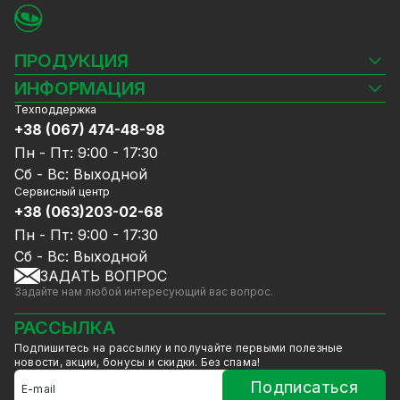
ПРОДУКЦИЯ
Камеры видеонаблюдения
ИНФОРМАЦИЯ
Видеорегистраторы
Техподдержка
Блог
Комплекты видеонаблюдения
+38 (067) 474-48-98
Доставка и оплата
СКУД
Пн - Пт: 9:00 - 17:30
Гарантия и Сервисное обслуживание
Источники питания
Сб - Вс: Выходной
Политика конфиденциальности
Сетевое оборудование
Сервисный центр
Договор публичной оферты
+38 (063)203-02-68
Ноутбуки и компьютеры
Сотрудничество
Аксессуары
Пн - Пт: 9:00 - 17:30
Услуги
Акции
Сб - Вс: Выходной
Калькулятор расчёта объёма HDD
ЗАДАТЬ ВОПРОС
Уцененный товар
Задайте нам любой интересующий вас вопрос.
GreenVision скидки
Мерч от GreenVision
РАССЫЛКА
Товары для дома
Подпишитесь на рассылку и получайте первыми полезные
Товары снятые с производства
новости, акции, бонусы и скидки. Без спама!
Подписаться