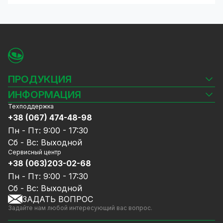
ПРОДУКЦИЯ
Камеры видеонаблюдения
ИНФОРМАЦИЯ
Видеорегистраторы
Техподдержка
Блог
Комплекты видеонаблюдения
+38 (067) 474-48-98
Доставка и оплата
СКУД
Пн - Пт: 9:00 - 17:30
Гарантия и Сервисное обслуживание
Источники питания
Сб - Вс: Выходной
Политика конфиденциальности
Сетевое оборудование
Сервисный центр
Договор публичной оферты
+38 (063)203-02-68
Ноутбуки и компьютеры
Сотрудничество
Аксессуары
Пн - Пт: 9:00 - 17:30
Услуги
Акции
Сб - Вс: Выходной
Калькулятор расчёта объёма HDD
ЗАДАТЬ ВОПРОС
Уцененный товар
Задайте нам любой интересующий вас вопрос.
GreenVision скидки