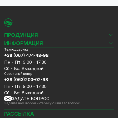
ПРОДУКЦИЯ
Камеры видеонаблюдения
ИНФОРМАЦИЯ
Видеорегистраторы
Техподдержка
Блог
Комплекты видеонаблюдения
+38 (067) 474-48-98
Доставка и оплата
СКУД
Пн - Пт: 9:00 - 17:30
Гарантия и Сервисное обслуживание
Источники питания
Сб - Вс: Выходной
Политика конфиденциальности
Сетевое оборудование
Сервисный центр
Договор публичной оферты
+38 (063)203-02-68
Ноутбуки и компьютеры
Сотрудничество
Аксессуары
Пн - Пт: 9:00 - 17:30
Услуги
Акции
Сб - Вс: Выходной
Калькулятор расчёта объёма HDD
ЗАДАТЬ ВОПРОС
Уцененный товар
Задайте нам любой интересующий вас вопрос.
GreenVision скидки
Мерч от GreenVision
РАССЫЛКА