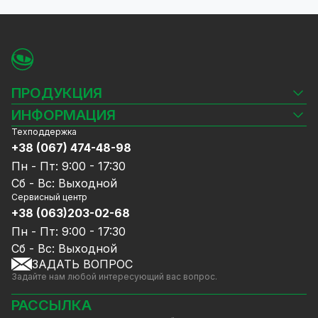
ПРОДУКЦИЯ
Камеры видеонаблюдения
ИНФОРМАЦИЯ
Видеорегистраторы
Техподдержка
Блог
Комплекты видеонаблюдения
+38 (067) 474-48-98
Доставка и оплата
СКУД
Пн - Пт: 9:00 - 17:30
Гарантия и Сервисное обслуживание
Источники питания
Сб - Вс: Выходной
Политика конфиденциальности
Сетевое оборудование
Сервисный центр
Договор публичной оферты
+38 (063)203-02-68
Ноутбуки и компьютеры
Сотрудничество
Аксессуары
Пн - Пт: 9:00 - 17:30
Услуги
Акции
Сб - Вс: Выходной
Калькулятор расчёта объёма HDD
ЗАДАТЬ ВОПРОС
Уцененный товар
Задайте нам любой интересующий вас вопрос.
GreenVision скидки
Мерч от GreenVision
РАССЫЛКА
Товары для дома