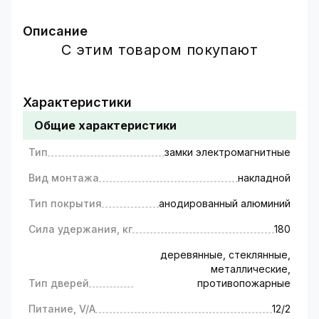
Описание
Электромагнитный дверной замок использует
С этим товаром покупают
магнит в своей конструкции. Для
использования замка к двери необходимо
прикрепить металлическую пластину, а к
Характеристики
дверной раме прикрепить магнит. При подаче
Общие характеристики
питания создается магнитное поле,
заставляющее пластину притягиваться к
Тип
замки электромагнитные
магниту. Для открытия замка необходимо
прекратить подачу питания на замок.
Вид монтажа
накладной
Технические характеристики:
Тип покрытия
Тип - замки электромагнитные,
анодированный алюминий
Вид монтажа - накладной,
Сила удержания, кг
180
Тип покрытия - анодированный алюминий,
Сила удержания - 180 кг,
деревянные, стеклянные,
Тип дверей - деревянные, стеклянные,
металлические,
металлические, противопожарные,
Тип дверей
противопожарные
Питание - 12V/2A,
Питание, V/A
12/2
Рабочая температура - -10 ~ +55,