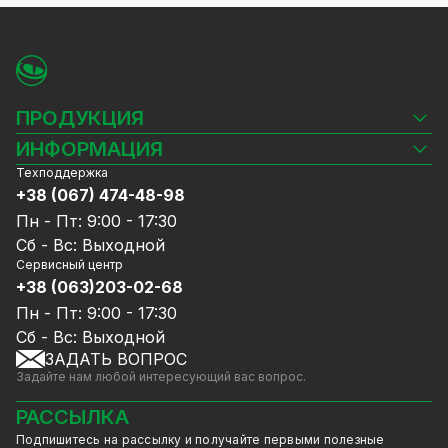
ПРОДУКЦИЯ
Камеры видеонаблюдения
ИНФОРМАЦИЯ
Видеорегистраторы
Техподдержка
Блог
Комплекты видеонаблюдения
+38 (067) 474-48-98
Доставка и оплата
СКУД
Пн - Пт: 9:00 - 17:30
Гарантия и Сервисное обслуживание
Источники питания
Сб - Вс: Выходной
Политика конфиденциальности
Сетевое оборудование
Сервисный центр
Договор публичной оферты
+38 (063)203-02-68
Ноутбуки и компьютеры
Сотрудничество
Аксессуары
Пн - Пт: 9:00 - 17:30
Услуги
Акции
Сб - Вс: Выходной
Калькулятор расчёта объёма HDD
ЗАДАТЬ ВОПРОС
Уцененный товар
Задайте нам любой интересующий вас вопрос.
GreenVision скидки
Мерч от GreenVision
РАССЫЛКА
Товары для дома
Подпишитесь на рассылку и получайте первыми полезные