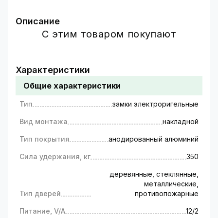
Описание
Электромагнитный дверной замок использует
С этим товаром покупают
магнит в своей конструкции. Для
использования замка к двери необходимо
прикрепить металлическую пластину, а к
Характеристики
дверной раме прикрепить магнит. При подаче
Общие характеристики
питания создается магнитное поле,
заставляющее пластину притягиваться к
Тип
замки электроригельные
магниту. Для открытия замка необходимо
прекратить подачу питания на замок.
Вид монтажа
накладной
Тип покрытия
анодированный алюминий
Сила удержания, кг
350
деревянные, стеклянные,
металлические,
Тип дверей
противопожарные
Питание, V/A
12/2