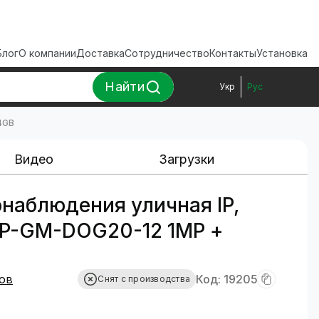
Блог
О компании
Доставка
Сотрудничество
Контакты
Установка
Найти
Укр
Рус
4GB
Видео
Загрузки
наблюдения уличная IP,
-IP-GM-DOG20-12 1MP +
ов
Код: 19205
Снят с производства