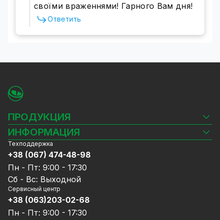
своїми враженнями! Гарного Вам дня!
Ответить
ПРОДУКЦИЯ
Камеры видеонаблюдения
ИНФОРМАЦИЯ
Видеорегистраторы
Техподдержка
Блог
Комплекты видеонаблюдения
+38 (067) 474-48-98
Доставка и оплата
СКУД
Пн - Пт: 9:00 - 17:30
Гарантия и Сервисное обслуживание
Источники питания
Сб - Вс: Выходной
Политика конфиденциальности
Сетевое оборудование
Сервисный центр
Договор публичной оферты
+38 (063)203-02-68
Ноутбуки и компьютеры
Сотрудничество
Аксессуары
Пн - Пт: 9:00 - 17:30
Услуги