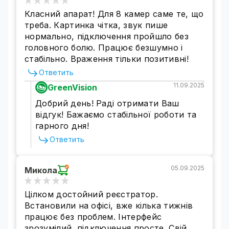
Класний апарат! Для 8 камер саме те, що
треба. Картинка чітка, звук пише
нормально, підключення пройшло без
головного болю. Працює безшумно і
стабільно. Враження тільки позитивні!
Ответить
11.09.2025
GreenVision
Добрий день! Раді отримати Ваш
відгук! Бажаємо стабільної роботи та
гарного дня!
Ответить
05.09.2025
Микола
Цілком достойний реєстратор.
Встановили на офісі, вже кілька тижнів
працює без проблем. Інтерфейс
зрозумілий, підключення просте. Свій