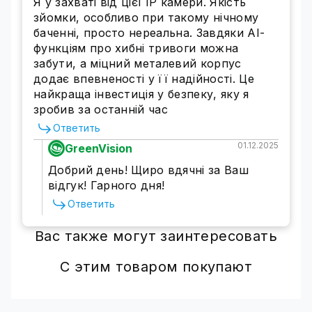
Я у захваті від цієї IP камери. Якість
зйомки, особливо при такому нічному
баченні, просто нереальна. Завдяки AI-
функціям про хибні тривоги можна
забути, а міцний металевий корпус
додає впевненості у її надійності. Це
найкраща інвестиція у безпеку, яку я
зробив за останній час
Ответить
01.12.2025
GreenVision
Добрий день! Щиро вдячні за Ваш
відгук! Гарного дня!
Ответить
Вас также могут заинтересовать
С этим товаром покупают