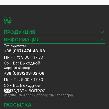
ПРОДУКЦИЯ
Камеры видеонаблюдения
ИНФОРМАЦИЯ
Видеорегистраторы
Техподдержка
Блог
Комплекты видеонаблюдения
+38 (067) 474-48-98
Доставка и оплата
СКУД
Пн - Пт: 9:00 - 17:30
Гарантия и Сервисное обслуживание
Источники питания
Сб - Вс: Выходной
Политика конфиденциальности
Сетевое оборудование
Сервисный центр
Договор публичной оферты
+38 (063)203-02-68
Ноутбуки и компьютеры
Сотрудничество
Аксессуары
Пн - Пт: 9:00 - 17:30
Услуги
Акции
Сб - Вс: Выходной
Калькулятор расчёта объёма HDD
ЗАДАТЬ ВОПРОС
Уцененный товар
Задайте нам любой интересующий вас вопрос.
GreenVision скидки
Мерч от GreenVision
РАССЫЛКА
Товары для дома