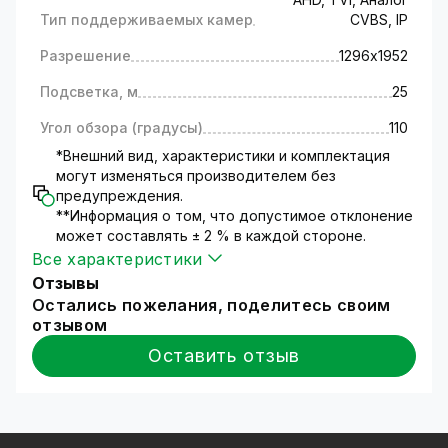
выгодно?
Тип поддерживаемых камер
CVBS, IP
Стоимость комплекта на 15-20% (зависит
Разрешение
от модели) ниже
общих затрат, если вы
1296х1952
решите приобретать оборудование для
Подсветка, м
25
системы видеонаблюдения по отдельности.
100% совместимость всех элементов
Угол обзора (градусы)
110
видеонаблюдения, входящих в комплект,
*Внешний вид, характеристики и комплектация
что существенно экономит вам время на
могут изменяться производителем без
поиски необходимого оборудования.
предупреждения.
Возможность установить систему
**Информация о том, что допустимое отклонение
видеонаблюдения своими руками.
В
может составлять ± 2 % в каждой стороне.
комплектацию входят все материалы и
Все характеристики
приспособления, необходимые для
Отзывы
подключения и монтажа.
Остались пожелания, поделитесь своим
Простые и интуитивные настройки
отзывом
системы видеонаблюдения,
встроенные в
Оставить отзыв
меню регистратора. Интерфейс доступен на
нескольких языках.
Бесплатное программное обеспечение и
приложения для удаленного доступа.
ПО и