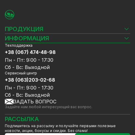
обновления к нему можно скачать на
официальном сайте компании GreenVision.
ПРОДУКЦИЯ
Камеры видеонаблюдения
ИНФОРМАЦИЯ
Видеорегистраторы
Техподдержка
Блог
Комплекты видеонаблюдения
+38 (067) 474-48-98
Доставка и оплата
СКУД
Пн - Пт: 9:00 - 17:30
Гарантия и Сервисное обслуживание
Источники питания
Сб - Вс: Выходной
Политика конфиденциальности
Сетевое оборудование
Сервисный центр
Договор публичной оферты
Для чего нужны системы
+38 (063)203-02-68
Ноутбуки и компьютеры
Сотрудничество
видеонаблюдения на 4 камеры?
Аксессуары
Пн - Пт: 9:00 - 17:30
Услуги
Акции
Сб - Вс: Выходной
Четыре камеры видеонаблюдения для
Калькулятор расчёта объёма HDD
ЗАДАТЬ ВОПРОС
Уцененный товар
частного дома – это много или мало? Все
Задайте нам любой интересующий вас вопрос.
GreenVision скидки
зависит от объектов, которые вы планируете
Мерч от GreenVision
контролировать.
РАССЫЛКА
Одну камеру видеонаблюдения из комплекта
Товары для дома
Подпишитесь на рассылку и получайте первыми полезные
необходимо установить таким образом,
Товары снятые с производства
новости, акции, бонусы и скидки. Без спама!