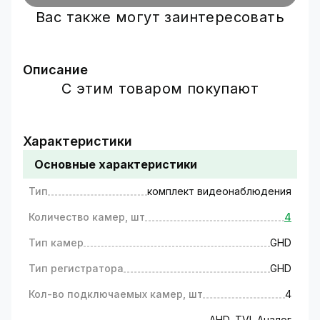
Вас также могут заинтересовать
Описание
С этим товаром покупают
Комплект видеонаблюдения для
частного дома на 4 камеры
Характеристики
Готовые комплекты
Основные характеристики
видеонаблюдения на 4 камеры в
Тип
комплект видеонаблюдения
одной коробке
Количество камер, шт
4
Комплекты видеонаблюдения GreenVision –
эффективное решение для контроля
Тип камер
GHD
безопасности частного дома, офиса или дачи.
Тип регистратора
GHD
Купить комплект видеонаблюдения
Кол-во подключаемых камер, шт
4
на 4 камеры в Украине: почему это
AHD, TVI, Аналог