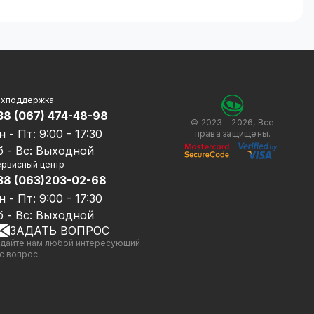
ими руками
ехподдержка
по кабельным сетям.
38 (067) 474-48-98
д ключ».
© 2023 - 2026, Все
н - Пт: 9:00 - 17:30
права защищены.
учите документацию и будете пошагово
б - Вс: Выходной
рвисный центр
ции системы без замены видеорегистратора.
38 (063)203-02-68
о 12МП и расширенными интеллектуальными
н - Пт: 9:00 - 17:30
б - Вс: Выходной
 благодаря поддержке всех современных
ЗАДАТЬ ВОПРОС
дайте нам любой интересующий
с вопрос.