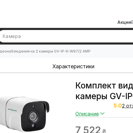
Акции
Камера
деонаблюдения на 2 камеры GV-IP-K-W97/2 4MP
Характеристики
Комплект вид
камеры GV-IP
5.0
2 от
Описание
7 522
₴