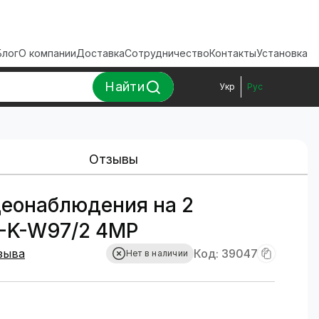
Блог
О компании
Доставка
Сотрудничество
Контакты
Установка
Найти
Укр
Рус
Отзывы
еонаблюдения на 2
-K-W97/2 4MP
зыва
Код: 39047
Нет в наличии