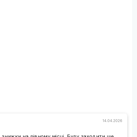
риалы и устройства, необходимые для
нтерфейс доступен на нескольких языках.
но скачать на официальном сайте компании
, которые нужно контролировать, и задачами,
14.04.2026
 знижки на рівному місці. Буду заходити ще,