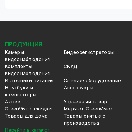
Дополнительные функции готовых комплектов 
Контроль пересечения «красной линии»
Настройка приватных зон
Удалённый доступ с мобильных устройств
Как установить (модернизирова
ПРОДУКЦИЯ
Оборудование гибридного комплекта видеонаблюд
Камеры
В комплект входит подробная инструкция по под
Видеорегистраторы
Вы без проблем сможете установить комплект ви
видеонаблюдения
следовать инструкциям.
Комплекты
СКУД
Покупка комплекта видеонаблюдения на 2 камер
видеонаблюдения
Вы можете приобрести и подключить к видеорег
Источники питания
Сетевое оборудование
функциями. Таким образом, вы получите расшире
Ноутбуки и
Аксессуары
Оборудование GreenVision совместимо с камерам
компьютеры
международных протоколов связи.
Акции
Уцененный товар
GreenVision скидки
Мерч от GreenVision
Товары для дома
Товары снятые с
производства
Перейти в каталог