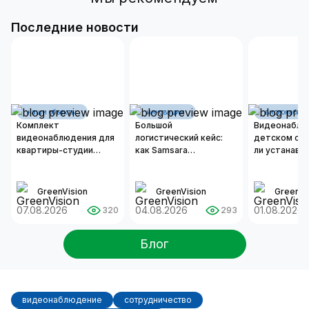
Последние новости
наши объекты
инновации
видеонаблю
Комплект
Большой
Видеонаблю
видеонаблюдения для
логистический кейс:
детском сад
квартиры-студии
как Samsara
ли устанавл
площадью 50 м²
оцифровывает бизнес-
камеры и ка
операции современных
организоват
автопарков
надежную с
GreenVision
GreenVision
GreenVi
безопаснос
07.08.2026
04.08.2026
01.08.2026
320
293
Блог
видеонаблюдение
сотрудничество