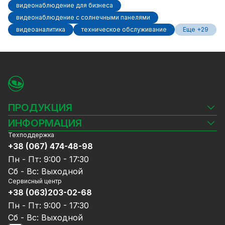
видеонаблюдение для бизнеса
видеонаблюдение с солнечными панелями
видеоаналитика
техническое обслуживание
Еще +29
ПРОДУКЦИЯ
Камеры видеонаблюдения
ИНФОРМАЦИЯ
Видеорегистраторы
Техподдержка
Блог
Комплекты видеонаблюдения
+38 (067) 474-48-98
Доставка и оплата
СКУД
Пн - Пт: 9:00 - 17:30
Гарантия и Сервисное обслуживание
Источники питания
Сб - Вс: Выходной
Политика конфиденциальности
Сетевое оборудование
Сервисный центр
Договор публичной оферты
+38 (063)203-02-68
Ноутбуки и компьютеры
Сотрудничество
Аксессуары
Пн - Пт: 9:00 - 17:30
Услуги
Акции
Сб - Вс: Выходной
Калькулятор расчёта объёма HDD