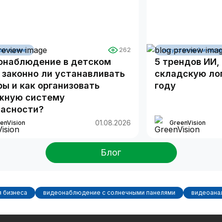
262
аблюдение
искусственный интелле
онаблюдение в детском
5 трендов ИИ
 законно ли устанавливать
складскую лог
ы и как организовать
году
жную систему
пасности?
01.08.2026
enVision
GreenVision
Блог
 бизнеса
видеонаблюдение с солнечными панелями
видеоана