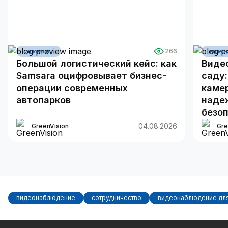
266
инновации
видеон
Большой логистический кейс: как
Виде
Samsara оцифровывает бизнес-
саду:
операции современных
камер
автопарков
наде
безо
04.08.2026
GreenVision
Gre
видеонаблюдение
сотрудничество
видеонаблюдение для