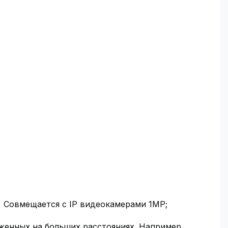
). Совмещается с IP видеокамерами 1MP;
женных на больших расстояниях. Например,