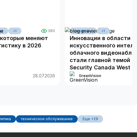
380
кт
+1
инновации
+1
, которые меняют
Инновации в области
истику в 2026
искусственного интелл
облачного видеонаблю
стали главной темой в
Security Canada West 2
28.07.2026
GreenVision
литика
техническое обслуживание
Еще +29