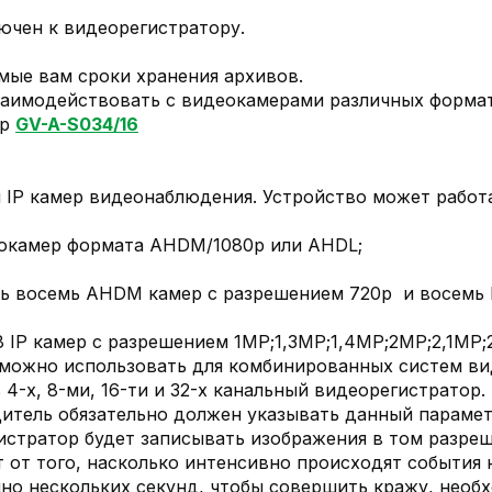
ючен к видеорегистратору.
мые вам сроки хранения архивов.
заимодействовать с видеокамерами различных форма
ор
GV-A-S034/16
 IP камер видеонаблюдения. Устройство может работ
окамер формата AHDМ/1080p или AHDL;
ь восемь AHDМ камер с разрешением 720p и восемь I
 IP камер с разрешением 1МP;1,3MP;1,4MP;2MP;2,1MP
 можно использовать для комбинированных систем ви
4-х, 8-ми, 16-ти и 32-х канальный видеорегистратор.
итель обязательно должен указывать данный параметр
стратор будет записывать изображения в том разреше
 от того, насколько интенсивно происходят события 
но нескольких секунд, чтобы совершить кражу, необ