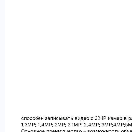
способен записывать видео с 32 IP камер в 
1,3MP; 1,4MP; 2MP; 2,1MP; 2,4MP; 3MP;4MP;5
Основное преимущество – возможность объед