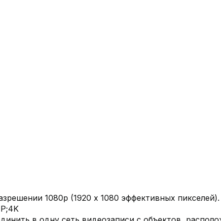
разрешении 1080р (1920 х 1080 эффективных пикселей
MP;4K
инить в одну сеть видеозаписи с объектов, располо