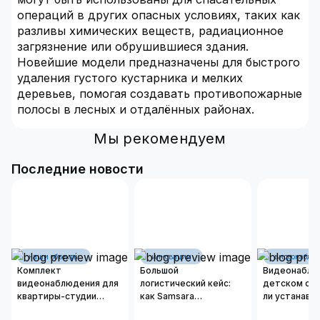
операций в других опасных условиях, таких как
разливы химических веществ, радиационное
загрязнение или обрушившиеся здания.
Новейшие модели предназначены для быстрого
удаления густого кустарника и мелких
деревьев, помогая создавать противопожарные
полосы в лесных и отдалённых районах.
Мы рекомендуем
Последние новости
наши объекты
инновации
видеонаблю
Комплект
Большой
Видеонаблю
видеонаблюдения для
логистический кейс:
детском сад
квартиры-студии
как Samsara
ли устанавл
площадью 50 м²
оцифровывает бизнес-
камеры и ка