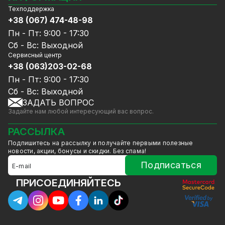
Видеорегистраторы
Техподдержка
Блог
Комплекты видеонаблюдения
+38 (067) 474-48-98
Доставка и оплата
СКУД
Пн - Пт: 9:00 - 17:30
Гарантия и Сервисное обслуживание
Источники питания
Сб - Вс: Выходной
Политика конфиденциальности
Сетевое оборудование
Сервисный центр
Договор публичной оферты
+38 (063)203-02-68
Ноутбуки и компьютеры
Сотрудничество
Аксессуары
Пн - Пт: 9:00 - 17:30
Услуги
Акции
Сб - Вс: Выходной
Калькулятор расчёта объёма HDD
ЗАДАТЬ ВОПРОС
Уцененный товар
Задайте нам любой интересующий вас вопрос.
GreenVision скидки
Мерч от GreenVision
РАССЫЛКА
Товары для дома
Подпишитесь на рассылку и получайте первыми полезные
Товары снятые с производства
новости, акции, бонусы и скидки. Без спама!
Подписаться
ПРИСОЕДИНЯЙТЕСЬ