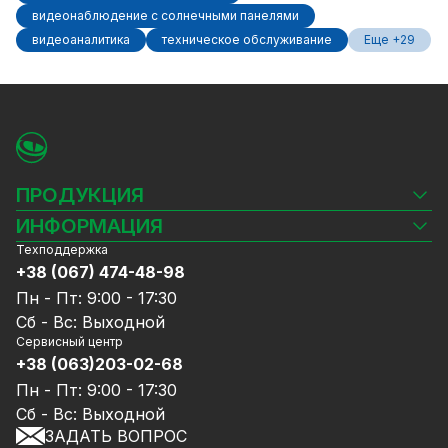
видеонаблюдение с солнечными панелями
видеоаналитика
техническое обслуживание
Еще +29
ПРОДУКЦИЯ
Камеры видеонаблюдения
ИНФОРМАЦИЯ
Видеорегистраторы
Техподдержка
Блог
Комплекты видеонаблюдения
+38 (067) 474-48-98
Доставка и оплата
СКУД
Пн - Пт: 9:00 - 17:30
Гарантия и Сервисное обслуживание
Источники питания
Сб - Вс: Выходной
Политика конфиденциальности
Сетевое оборудование
Сервисный центр
Договор публичной оферты
+38 (063)203-02-68
Ноутбуки и компьютеры
Сотрудничество
Аксессуары
Пн - Пт: 9:00 - 17:30
Услуги
Акции
Сб - Вс: Выходной
Калькулятор расчёта объёма HDD
ЗАДАТЬ ВОПРОС
Уцененный товар