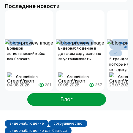
Последние новости
инновации
видеонаблюдение
искусст
интел
Большой
Видеонаблюдение в
логистический кейс:
детском саду: законно
+1
как Samsara
ли устанавливать
5 трендов И
оцифровывает бизнес-
камеры и как
которые ме
операции современных
организовать
складскую л
автопарков
надежную систему
2026 году
GreenVision
GreenVision
GreenVi
безопасности?
04.08.2026
01.08.2026
28.07.2026
281
267
Блог
видеонаблюдение
сотрудничество
видеонаблюдение для бизнеса