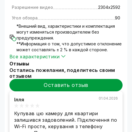
Вашего внимания. Идеальное качество
изображения и фиксации видео, как днем, так
Разрешение видео
2304х2592
и ночью, благодаря 3-мегапиксельной
Угол обзора
90
матрице. Интеллектуальные возможности
модели: поворот камеры на 360°, сообщение
*Внешний вид, характеристики и комплектация
могут изменяться производителем без
при движении и следование за объектом,
предупреждения.
настройка записи на microSD. Модель имеет
**Информация о том, что допустимое отклонение
высокий рейтинг устойчивости к
может составлять ± 2 % в каждой стороне.
атмосферным воздействиям IP66, что
Все характеристики
гарантирует надежную работу на улице.
Отзывы
Остались пожелания, поделитесь своим
отзывом
Оставить отзыв
01.04.2026
IP Wi-Fi камера GV-201-IP-M-DOС30-30 SD -
Ілля
универсальный помощник для домашнего
видеонаблюдения. Для подключения не
Купував цю камеру для квартири
требуется прокладки дополнительных
залишився задоволений. Підключення по
кабельных сетей.
Просто подключите камеру
Wi-Fi просте, керування з телефону
в розетку и настройте Wi-Fi соединение.