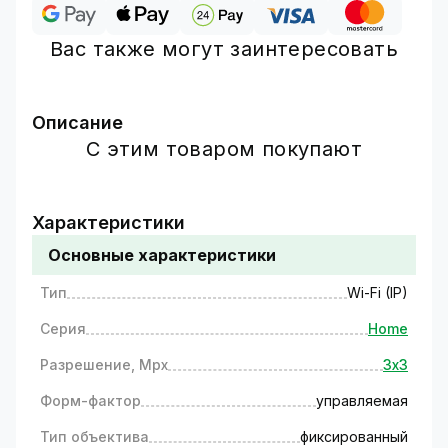
Вас также могут заинтересовать
Описание
Обратите внимание:
устройство
С этим товаром покупают
поставляется без блока питания в комплекте.
Подходящий адаптер питания можно
приобрести отдельно по ссылке:
Характеристики
Импульсный адаптер питания GV-SAS-C 12V3A
Основные характеристики
(36W)
Тип
Wi-Fi (IP)
Надежная защита с
Серия
Home
использованием беспроводной
Разрешение, Mpx
3х3
поворотной Wi-Fi камеры GV-201-
IP-M-DOС30-30 SD
Форм-фактор
управляемая
Даже самые мелкие детали не ускользнут от
Тип объектива
фиксированный