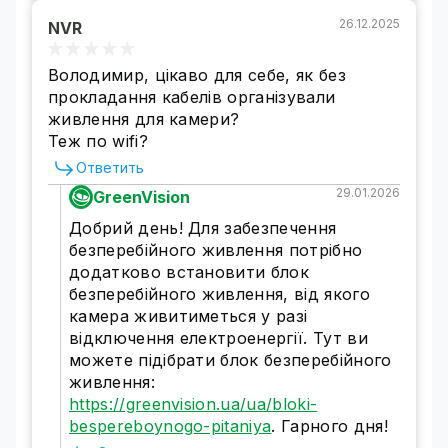
IP камера наружного наблюдения имеет
26.12.2025
NVR
высокий уровень защиты от вредных
воздействий окружающей среды -
IP66.
Володимир, цікаво для себе, як без
Экстремально высокая или низкая
прокладання кабелів організували
температура не повлияет на работу камеры.
живлення для камери?
Теж по wifi?
Ответить
29.01.2026
GreenVision
Добрий день! Для забезпечення
безперебійного живлення потрібно
додатково встановити блок
безперебійного живлення, від якого
камера живитиметься у разі
відключення електроенергії. Тут ви
можете підібрати блок безперебійного
живлення:
https://greenvision.ua/ua/bloki-
Надежный способ хранения архивов
bespereboynogo-pitaniya
. Гарного дня!
IP камера 6MP GreenVision оборудована