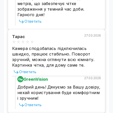
метрів, що забезпечує чітке
вблизи или из далека.
Камера с двумя
зображення у темний час доби.
объективами - 3МП + 3МП.
Камеру можно
Гарного дня!
установить на потолок, стену или столб с
помощью универсального монтажного
Ответить
кронштейна.
27.03.2026
Тарас
Камера сподобалась підключилась
швидко, працює стабільно. Поворот
зручний, можна оглянути всю кімнату.
Картинка чітка, для дому саме те.
Ответить
27.03.2026
GreenVision
Добрий день! Дякуємо за Вашу довіру,
нехай користування буде комфортним
і зручним!
Высокий уровень всепогодной
Ответить
защиты