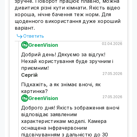
зручне. Поворот працює плавно, можна
дивитися різні кути кімнати. Якість відео
хороша, нічне бачення теж норм. Для
щоденного використання дуже хороший
варіант.
Ответить
02.04.2026
GreenVision
Добрий день! Дякуємо за відгук!
Нехай користування буде зручним і
приємним!
27.05.2026
Сергій
Підкажіть, а як знімає вночі, як
Полное изображение с охватом
картинка?
27.05.2026
GreenVision
360°
Доброго дня! Якість зображення вночі
Просматривайте все углы и устраняйте
відповідає заявленим
слепые зоны с помощью вертикального и
характеристикам моделі. Камера
горизонтального вращения камеры.
оснащена інфрачервоним
Увеличивайте или уменьшайте цифровое
підсвічуванням з дальністю до 30
изображение, чтобы увидеть каждую деталь