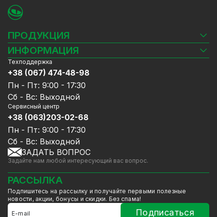
ПРОДУКЦИЯ
Камеры видеонаблюдения
ИНФОРМАЦИЯ
Видеорегистраторы
Техподдержка
Блог
Комплекты видеонаблюдения
+38 (067) 474-48-98
Доставка и оплата
СКУД
Пн - Пт: 9:00 - 17:30
Гарантия и Сервисное обслуживание
Источники питания
Сб - Вс: Выходной
Политика конфиденциальности
Сетевое оборудование
Сервисный центр
Договор публичной оферты
+38 (063)203-02-68
Ноутбуки и компьютеры
Сотрудничество
Аксессуары
Пн - Пт: 9:00 - 17:30
Услуги
Акции
Сб - Вс: Выходной
Калькулятор расчёта объёма HDD
ЗАДАТЬ ВОПРОС
Уцененный товар
Задайте нам любой интересующий вас вопрос.
GreenVision скидки
Мерч от GreenVision
РАССЫЛКА
Товары для дома
Подпишитесь на рассылку и получайте первыми полезные
Товары снятые с производства
новости, акции, бонусы и скидки. Без спама!
Подписаться