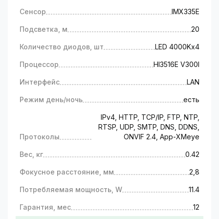
Сенсор
IMX335E
Подсветка, м
20
Количество диодов, шт
LED 4000Kх4
Процессор
HI3516E V300I
Интерфейс
LAN
Режим день/ночь
есть
IPv4, HTTP, TCP/IP, FTP, NTP,
RTSP, UDP, SMTP, DNS, DDNS,
Протоколы
ONVIF 2.4, App-XMeye
Вес, кг
0.42
Фокусное расстояние, мм
2,8
Потребляемая мощность, W
11.4
Гарантия, мес
12