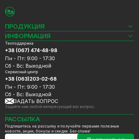
помощи специального приложения для
iPhone и Android;
Тип корпуса - антивандальный.
ПРОДУКЦИЯ
Гарантии и доставка
Доставка товара осуществляется по всей
Камеры видеонаблюдения
ИНФОРМАЦИЯ
территории Украины в срок от 1 до 5 рабочих
Видеорегистраторы
Техподдержка
Блог
дней. Гарантия 12 мес.
Комплекты видеонаблюдения
+38 (067) 474-48-98
Доставка и оплата
Возврат и обмен товара производится в
СКУД
Пн - Пт: 9:00 - 17:30
Гарантия и Сервисное обслуживание
соответствии с Законом Украины "О защите
Источники питания
Сб - Вс: Выходной
Политика конфиденциальности
прав потребителя".
Сетевое оборудование
Сервисный центр
Договор публичной оферты
+38 (063)203-02-68
Ноутбуки и компьютеры
Сотрудничество
Аксессуары
Пн - Пт: 9:00 - 17:30
Услуги
Акции
Сб - Вс: Выходной
Калькулятор расчёта объёма HDD
ЗАДАТЬ ВОПРОС
Уцененный товар
Задайте нам любой интересующий вас вопрос.
GreenVision скидки
Мерч от GreenVision
РАССЫЛКА
Товары для дома
Подпишитесь на рассылку и получайте первыми полезные
Товары снятые с производства
новости, акции, бонусы и скидки. Без спама!