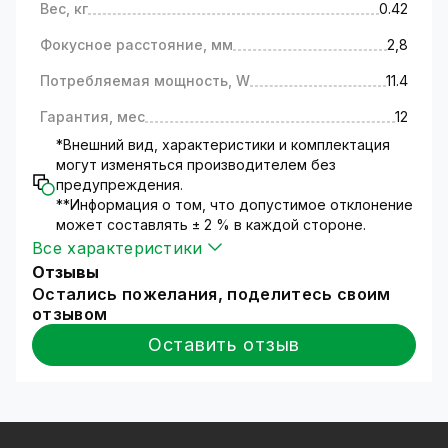
денежными купюрами в банках, магазинах и
Вес, кг
0.42
т.д.);
Фокусное расстояние, мм
2,8
контроль прихода и ухода сотрудников на
работу и многое другое.
Потребляемая мощность, W
11.4
Для самостоятельной установки Вам
доступны
краткая
и
подробная
инструкции по
Гарантия, мес
12
установке оборудования. Но мы настоятельно
*Внешний вид, характеристики и комплектация
рекомендуем для установки нашего
могут изменяться производителем без
оборудования обратиться к специалистам.
предупреждения.
Технические характеристики
**Информация о том, что допустимое отклонение
Камера видеонаблюдения работает на
может составлять ± 2 % в каждой стороне.
основе матрицы 1/2.8 SONY Starvis Back-
Все характеристики
illuminated CMOS Sensor;
Отзывы
Процессор - HI3516E V300I;
Остались пожелания, поделитесь своим
Разрешение изображения (2592x1944);
отзывом
Объектив фиксированный с фокусом 2.8 мм;
Оставить отзыв
Светочувствительность камеры - 0.001 Lux;
Модель оборудована встроенной
инфракрасной подсветкой дальностью – 20
метров;
Управляется с мобильных устройств при