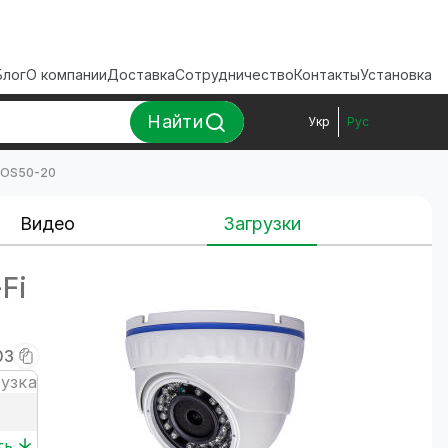
Блог
О компании
Доставка
Сотрудничество
Контакты
Установка
Найти
Укр
Рус
-DOS50-20
Видео
Загрузки
Fi
03
рузка
ть