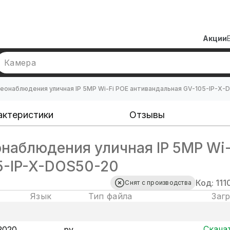
Акции
Камера
еонаблюдения уличная IP 5MP Wi-Fi POE антивандальная GV-105-IP-X
актеристики
Отзывы
наблюдения уличная IP 5MP Wi-
5-IP-X-DOS50-20
Код: 111
Снят с производства
Язык
Тип файла
Заг
Скача
2020
ру