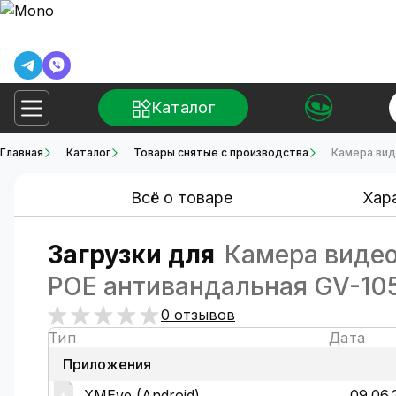
Каталог
Главная
Каталог
Товары снятые с производства
Камера вид
Всё о товаре
Хар
Загрузки для
Камера видео
POE антивандальная GV-10
0 отзывов
Тип
Дата
Приложения
XМЕye (Android)
09.06.