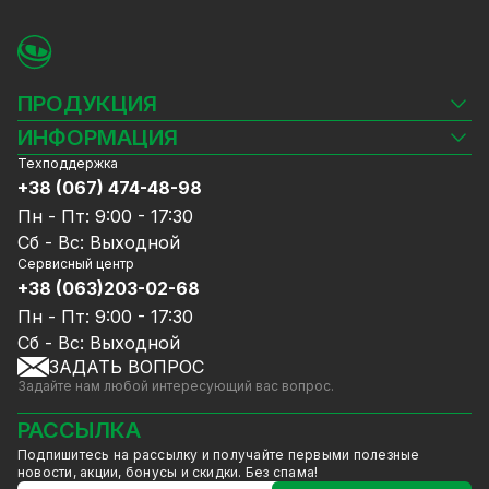
ПРОДУКЦИЯ
Камеры видеонаблюдения
ИНФОРМАЦИЯ
Видеорегистраторы
Техподдержка
Блог
Комплекты видеонаблюдения
+38 (067) 474-48-98
Доставка и оплата
СКУД
Пн - Пт: 9:00 - 17:30
Гарантия и Сервисное обслуживание
Источники питания
Сб - Вс: Выходной
Политика конфиденциальности
Сетевое оборудование
Сервисный центр
Договор публичной оферты
+38 (063)203-02-68
Ноутбуки и компьютеры
Сотрудничество
Аксессуары
Пн - Пт: 9:00 - 17:30
Услуги
Акции
Сб - Вс: Выходной
Калькулятор расчёта объёма HDD
ЗАДАТЬ ВОПРОС
Уцененный товар
Задайте нам любой интересующий вас вопрос.
GreenVision скидки
Мерч от GreenVision
РАССЫЛКА
Товары для дома
Подпишитесь на рассылку и получайте первыми полезные
Товары снятые с производства
новости, акции, бонусы и скидки. Без спама!